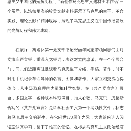
思主义中国化的光辉历程"、“新创作马克思主义题材美术作品"三
个展厅。以浩如烟海的珍贵文献史料展示了马克思的生平、革命
实践、理论贡献和精神境界，展现了马克思主义在中国传播发展
的光辉历程和伟大成就。
在展厅，离退休第一党支部书记张丽华同志带领同志们面对
党旗庄严宣誓，重温入党誓词，表达对党的忠诚。在一个个展台
前，同志们近距离驻足观看马克思生平介绍、手稿、著作，时不
时用手机记录革命导师的名言、图像和著作。大家互相交流心得
体会，从中汲取真理的力量和科学智慧。在《共产党宣言》展
台，多国文字、各种版本琳琅滿目，扣人心弦。马克思、恩格斯
合写的《共产党宣言》是科学社会主义第一个纲领性文件，标志
着马克思主义的诞生。在它问世170周年之际，大家纷纷进入阅
读室认真学习，留下了难忘的记忆。在标志马克思主义政治经济