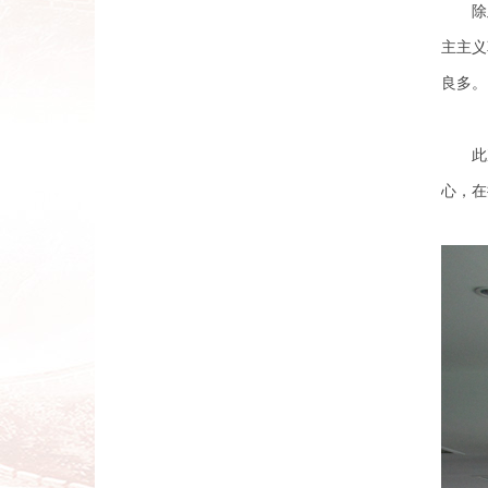
除
主主义
良多。
此
心，在