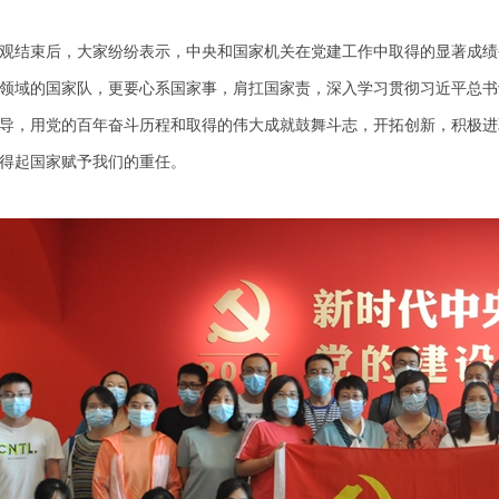
观结束后，大家纷纷表示，中央和国家机关在党建工作中取得的显著成绩
领域的国家队，更要心系国家事，肩扛国家责，深入学习贯彻习近平总书
导，用党的百年奋斗历程和取得的伟大成就鼓舞斗志，开拓创新，积极进
得起国家赋予我们的重任。