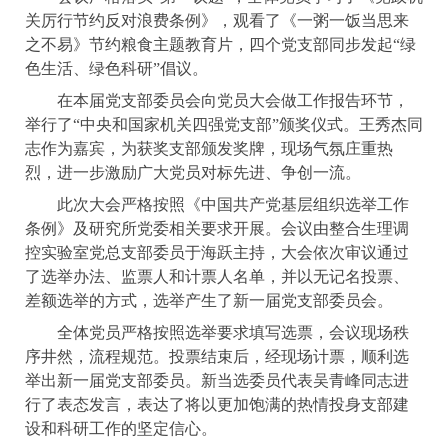
关厉行节约反对浪费条例》，观看了《一粥一饭当思来
之不易》节约粮食主题教育片，四个党支部同步发起“绿
色生活、绿色科研”倡议。
在本届党支部委员会向党员大会做工作报告环节，
举行了“中央和国家机关四强党支部”颁奖仪式。王秀杰同
志作为嘉宾，为获奖支部颁发奖牌，现场气氛庄重热
烈，进一步激励广大党员对标先进、争创一流。
此次大会严格按照《中国共产党基层组织选举工作
条例》及研究所党委相关要求开展。会议由整合生理调
控实验室党总支部委员于海跃主持，大会依次审议通过
了选举办法、监票人和计票人名单，并以无记名投票、
差额选举的方式，选举产生了新一届党支部委员会。
全体党员严格按照选举要求填写选票，会议现场秩
序井然，流程规范。投票结束后，经现场计票，顺利选
举出新一届党支部委员。新当选委员代表吴青峰同志进
行了表态发言，表达了将以更加饱满的热情投身支部建
设和科研工作的坚定信心。