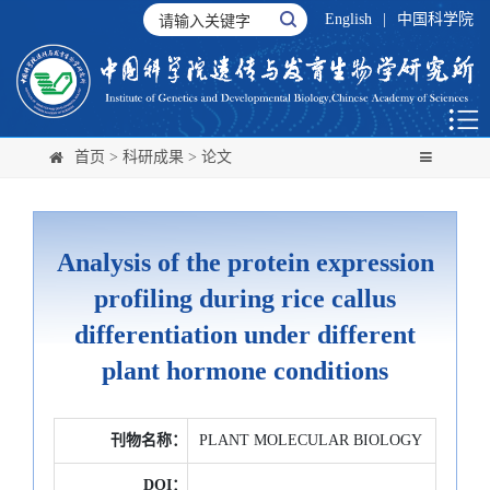
English
|
中国科学院
首页
>
科研成果
>
论文
Analysis of the protein expression
profiling during rice callus
differentiation under different
plant hormone conditions
刊物名称：
PLANT MOLECULAR BIOLOGY
DOI：