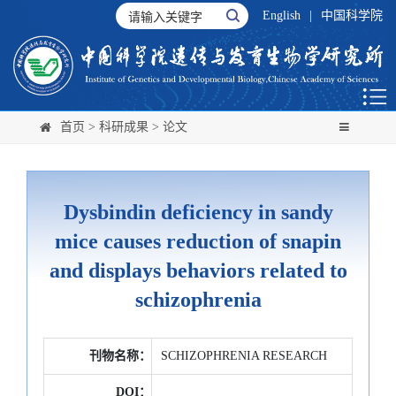
English
|
中国科学院
首页
>
科研成果
>
论文
Dysbindin deficiency in sandy
mice causes reduction of snapin
and displays behaviors related to
schizophrenia
刊物名称：
SCHIZOPHRENIA RESEARCH
DOI：