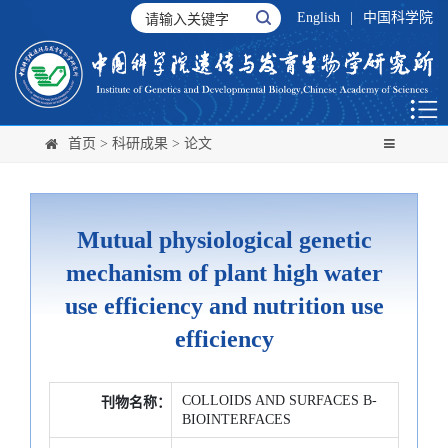
English
|
中国科学院
首页
>
科研成果
>
论文
Mutual physiological genetic
mechanism of plant high water
use efficiency and nutrition use
efficiency
COLLOIDS AND SURFACES B-
刊物名称：
BIOINTERFACES