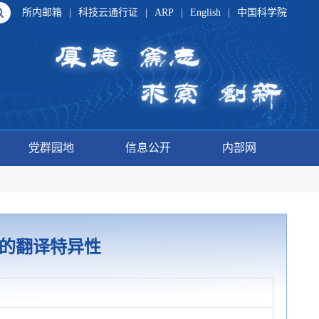
所内邮箱
|
科技云通行证
|
ARP
|
English
|
中国科学院
党群园地
信息公开
内部网
A的翻译特异性