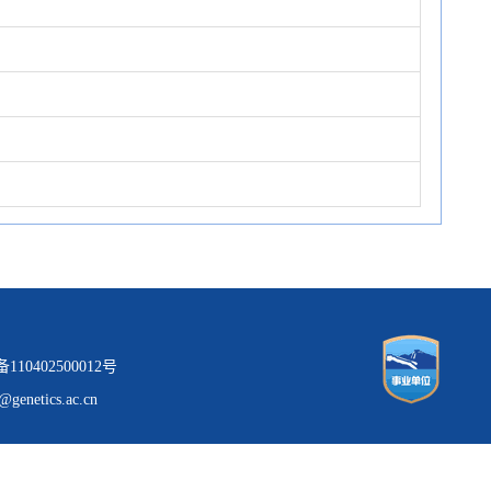
0402500012号
tics.ac.cn