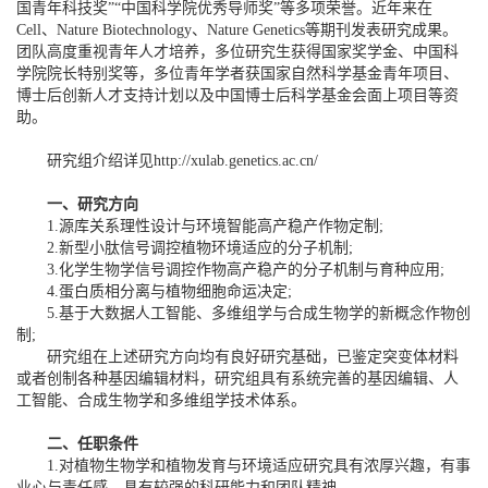
国青年科技奖”“中国科学院优秀导师奖”等多项荣誉。近年来在
Cell、Nature Biotechnology、Nature Genetics等期刊发表研究成果。
团队高度重视青年人才培养，多位研究生获得国家奖学金、中国科
学院院长特别奖等，多位青年学者获国家自然科学基金青年项目、
博士后创新人才支持计划以及中国博士后科学基金会面上项目等资
助。
研究组介绍详见
http://xulab.genetics.ac.cn/
一、
研究方向
1.源库关系理性设计与环境智能高产稳产作物定制;
2.新型小肽信号调控植物环境适应的分子机制;
3.化学生物学信号调控作物高产稳产的分子机制与育种应用;
4.蛋白质相分离与植物细胞命运决定;
5.基于大数据人工智能、多维组学与合成生物学的新概念作物创
制;
研究组在上述研究方向均有良好研究基础，已鉴定突变体材料
或者创制各种基因编辑材料，研究组具有系统完善的基因编辑、人
工智能、合成生物学和多维组学技术体系。
二、任职条件
1.对植物生物学和植物发育与环境适应研究具有浓厚兴趣，有事
业心与责任感，具有较强的科研能力和团队精神。