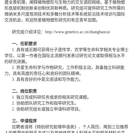
建全景机理，阐释植物塑形与生物力的交叉调控网络，基于植物塑
形底层机制创新来创制优异新种质。研究组可提供研究工作所需的
微纳米多尺度观测技术和多糖分析技术等系统前沿技术培训与国际
交流机会，欢迎热爱植物塑形研究的有志青年加盟。
研究组介绍详见：
http://www.genetics.ac.cn/zhangbaocai
一、任职要求
1. 具有或近期可获得分子遗传学、农学等生命科学相关专业博士
学位，以第一作者在国际主流期刊发表过研究论文或取得相当水平
的研究进展。
2. 热爱生命科学与作物研究，工作积极主动，具备独立科研能
力，具有高度的责任心和良好的团队精神。
3. 具有良好的中英文阅读和写作能力。
二、岗位职责
1. 独立完成科研任务或承担相关研究课题。
2. 协助团队研究工作和指导研究生。
2. 协助研究组长或独立申请科研项目。
三、申请程序
应聘者请将《特别研究助理申请表》、个人简历、两到三位推荐
人的推荐信和联系方式以及其他体现本人科研水平的相关材料合并