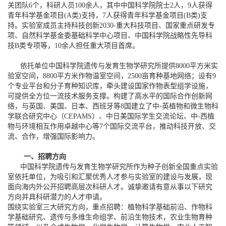
关团队6个，科研人员100余人，其中中国科学院院士2人，9人获得
青年科学基金项目(A类)支持，7人获得青年科学基金项目(B类)支
持。实验室成员主持科技创新2030-重大科技项目、国家重点研发专
项、自然科学基金委基础科学中心项目、中国科学院战略性先导科
技B类专项等，10余人担任重大项目首席。
依托单位中国科学院遗传与发育生物学研究所提供8000平方米实
验室空间，8800平方米作物温室空间，2500亩育种基地网络；设有9
个专业平台和分子育种知识库，牵头建设国家作物表型组学设施，
可提供全方位一流技术服务支撑。构建了高水平的国际合作创新网
络，与英国、美国、日本、西班牙等8国建立了中-英植物和微生物科
学联合研究中心（CEPAMS）、中日美国际学生交流论坛、中-西植
物与环境相互作用卓越中心等7个国际交流平台，推动科技开放、交
流、合作，增强国际影响力。
一、招聘方向
中国科学院遗传与发育生物学研究所作为种子创新全国重点实验
室依托单位，为吸引和汇聚优秀人才参与实验室的建设与发展，现
面向海内外公开招聘高层次科研人才。诚挚邀请有意从事以下研究
方向并具科研潜力的人才申请。
围绕实验室三大研究方向，重点招聘：植物科学基础前沿、作物科
学基础研究、遗传与多维生命组学、前沿生物技术，农业生物育种