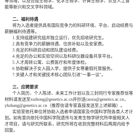
等领域，以及合成生物学、化学生物学、计算生物学、农业人工智
能等新兴和交叉学科领域。
二、福利待遇
将为入选者提供具有国际竞争力的科研环境、平台、启动经费与
薪酬福利待遇等。
1.支持组建研究组并独立运行，优先招收研究生。
2.具有竞争力的薪酬待遇、住房补贴以及安家费。
3.充足的科研启动和团队建设经费。
4.充足的办公和实验空间以及科研仪器设备共享平台。
5.人才周转公寓、公费医疗和年度体检。
6.协助解决子女入园入学，提供子女寒暑假托管服务。
7.关键人才和关键技术核心团队引进“一事一议”。
三、应聘要求
个人简历、个人陈述、未来工作计划以及三封同行专家推荐信等
材料请发送至xszhong@genetics.ac.cn并抄送caoxu@genetics.ac.cn，
yhzhang@genetics.ac.cn（推荐信请专家直接发送至上述邮箱）。
实验室依托单位将协助入选者申请国家及中国科学院各类人才计
划。如有意向依托中国科学院遗传与发育生物学研究所申报相关人
才项目，请与研究所联系，研究所将在收到完整材料后两周内给予
回复。