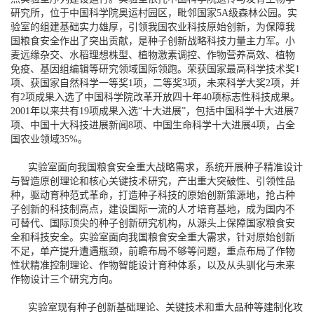
研究所，位于中国科学院奥运村园区，毗邻国家5A级森林公园。实
验室的组建基础实力雄厚，引领我国农业科技原始创新，为保障我
国粮食安全作出了突出贡献，是种子创新战略科技力量主力军。小
麦远缘杂交、水稻理想株型、植物激素调控、作物营养高效、植物
免疫、基因组编辑等研究领域国际领跑。荣获国家最高科学技术奖1
项、获国家自然科学一等奖1项，二等奖3项，未来科学大奖2项，并
有2项成果入选了中国科学院改革开放四十年40项标志性科技成果。
2001年以来共有19项成果入选“十大进展”，包括中国科学十大进展7
项、中国十大科技进展新闻8项、中国生命科学十大进展4项，占全
国农业领域35%。
实验室面向我国粮食安全重大战略需求，系统开展种子精准设计
与智造原创理论和核心关键技术研究，产出重大突破性、引领性品
种，驱动育种范式革命，打造种子科技的原始创新策源地，抢占种
子创新的科技制高点，建设国际一流的人才培育基地，成为国内不
可替代、国际顶尖的种子创新研究机构，从源头上保障国家粮食安
全和科技安全。实验室面向我国粮食安全重大需求，针对原始创新
不足，单产提升遭遇瓶颈，前瞻布局不够等问题，重点布局了作物
性状精准控制理论、作物智能设计育种体系，以及从头驯化与未来
作物设计三个研究方向。
实验室现有种子创新基础理论、关键技术和重大品种等建制化攻