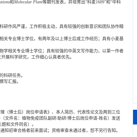
tions
和
Molecular Plant
等期刊发表，并培育出“科麦1609”和“中科
科研作风严谨，工作积极主动，具有较强的创新意识和团队协作精
相关专业博士学位，有两年及以上博士后或工作经历；具有小麦基
物学相关专业博士学位；具有较强的中英文写作能力，以第一作者
立开展科学研究，工作细心认真者优先。
的科研任务。
撰写汇报。
理（博士后）岗位申请表》、本人简历、代表性论文及两到三位
（文件名：植物免疫团队副研/助研/博士后岗位申请-姓名）发送
n（邮件主题和文件同名）。
通知初审合格者前来面试；资格审查未通过者，恕不另行告知。