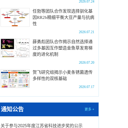
2026.07.24
任勃等团队合作发现选择驯化基
因RR2b精细平衡大豆产量与抗病
性
2026.07.21
薛勇彪团队合作揭示自然选择通
过多基因互作塑造金鱼草发育梯
度的进化机制
2026.07.20
贺飞研究组揭示小麦条锈菌遗传
多样性的双核基础
2026.07.17
通知公告
更多 +
关于参与2025年度江苏省科技进步奖的公示