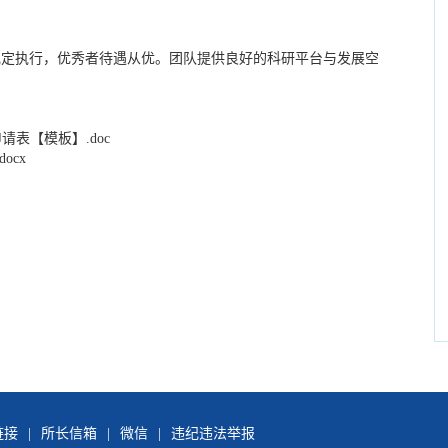
定执行，优秀者待遇从优。团队提供良好的科研平台与发展空
表【模板】.doc
ocx
链接
|
所长信箱
|
微信
|
违纪违法举报