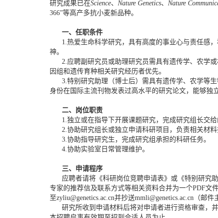
研究成果已在
Science
、
Nature Genetics
、
Nature Communica
366”等高产多抗小麦新品种。
一、任职条件
1.热爱生命科学研究，具有高度的事业心与责任感，
神。
2.应聘副研究员或助理研究员需具有遗传学、农学或
因组和遗传育种相关研究经历者优先。
3.特别研究助理（博士后）需具有遗传学、农学等生
身份在国际主流刊物发表过高水平的研究论文，能够独
二、岗位职责
1.独立或在指导下开展课题研究，完成研究组长交给
2.协助研究组长或独立申请科研项目，负责相关材料
3.协助指导研究生，完成研究组承担的科研任务。
4.协助实验室日常管理维护。
三、申请程序
应聘者请将《科研岗位竞聘申请表》或《特别研究助
专家的推荐信及联系方式等相关资料合并为一个PDF文件
至
zyliu@genetics.ac.cn
并抄送mmli@genetics.ac.c
研究所收到申请材料后将对申请者进行资格审查，并
本招聘启事有效期至招到合适人员为止。