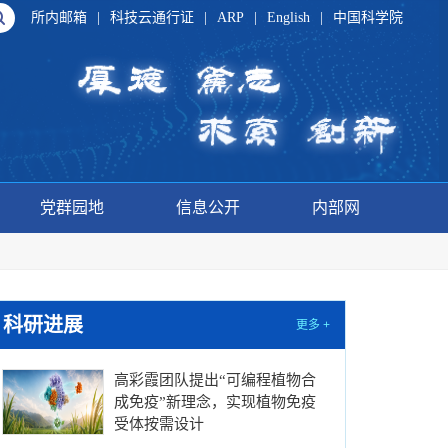
所内邮箱
|
科技云通行证
|
ARP
|
English
|
中国科学院
党群园地
信息公开
内部网
科研进展
更多 +
高彩霞团队提出“可编程植物合
成免疫”新理念，实现植物免疫
受体按需设计