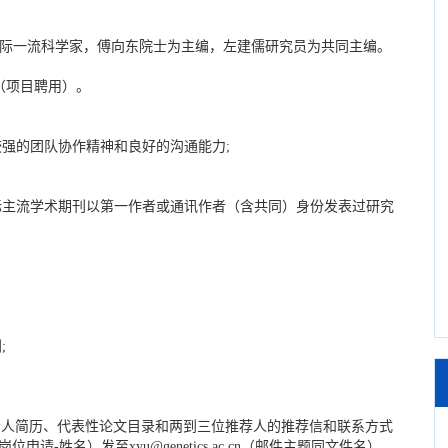
际一流科学家，傅向东院士为主编，左建儒研究员为共同主编。
（项目聘用）。
强的团队协作精神和良好的沟通能力;
际主流学术期刊以第一作者或通讯作者（含共同）身份发表过研究
;
人简历、代表性论文目录和两到三位推荐人的推荐信和联系方式
辑岗位申请-姓名）发至xyu@genetics.ac.cn（邮件主题同文件名）。