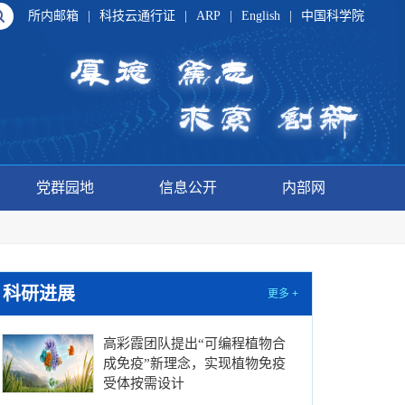
所内邮箱
|
科技云通行证
|
ARP
|
English
|
中国科学院
党群园地
信息公开
内部网
科研进展
更多 +
高彩霞团队提出“可编程植物合
成免疫”新理念，实现植物免疫
受体按需设计