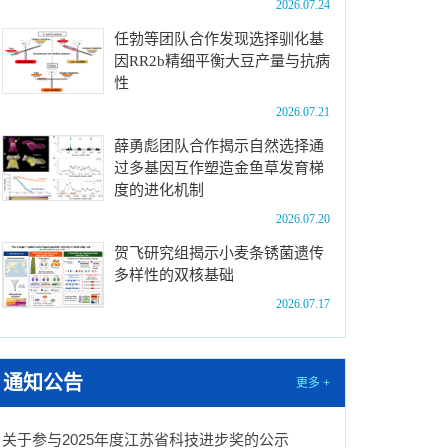
2026.07.24
任勃等团队合作发现选择驯化基
因RR2b精细平衡大豆产量与抗病
性
2026.07.21
薛勇彪团队合作揭示自然选择通
过多基因互作塑造金鱼草发育梯
度的进化机制
2026.07.20
贺飞研究组揭示小麦条锈菌遗传
多样性的双核基础
2026.07.17
通知公告
更多 +
关于参与2025年度江苏省科技进步奖的公示