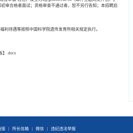
知初审合格者面试；资格审查不通过者，恕不另行告知；本招聘启
福利待遇等按照中国科学院遗传发育所相关规定执行。
.docx
链接
|
所长信箱
|
微信
|
违纪违法举报