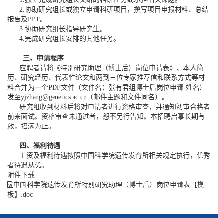
2.协助研究组长或独立申请科研项目，撰写项目申报材料、总结
报告及PPT。
3.协助研究组长指导研究生。
4.完成研究组长安排的其他任务。
三、申请程序
应聘者请将《特别研究助理（博士后）岗位申请表》、本人简
历、研究经历、代表性论文和两到三位专家推荐信和联系方式等材
料合并为一个PDF文件（文件名：张有君组博士后岗位申请-姓名）
发至
yjzhang@genetics.ac.cn
（邮件主题和文件同名）。
研究组收到材料后将对申请者进行资格审查，并通知初审合格者
前来面试。资格审查未通过者，恕不另行告知。本招聘启事长期有
效，招满为止。
四、福利待遇
工资及福利待遇按照中国科学院遗传发育所相关规定执行，优秀
者待遇从优。
附件下载:
中国科学院遗传发育所特别研究助理（博士后）岗位申请表【模
板】.doc