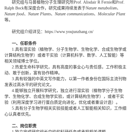
研究组与马普植物分子生理研究所Prof. Alisdair R Fernie和Prof.
Ralph Bock有深度合作，研究成果持续发表于
Nature metabolism
、
Nature food
、
Nature Plants
、
Nature communications
、
Molecular Plant
等。
研究组介绍详见：
https://www.youjunzhang.cn/
一、任职条件
1.具有湿实验（植物学、分子生物学、生物化学、合成生物学或
计算结构生物学）或者干实验（计算机科学、数学、人工智能）等
相关领域博士学位。
2.热爱生命科学研究，具有高度的事业心与责任感，工作积极主
动、敢于创新，富有协作精神。
3.具有较强的中英文写作能力，以第一作者身份在国际主流刊物
发表过高水平的研究论文。
4.能够独立开展科学研究，独立进行湿实验（植物学分子生物
学、生物化学、合成生物学实验，或计算结构生物学），或者干实
验（利用深度学习进行蛋白质定向进化，优化或者重设计造）。
5.具有分子生物学相关实验技能或者人工智能相关知识，工作细
心认真者优先。
二、岗位职责
1.独立完成研究组长交给的科研任务或承担相关课题。