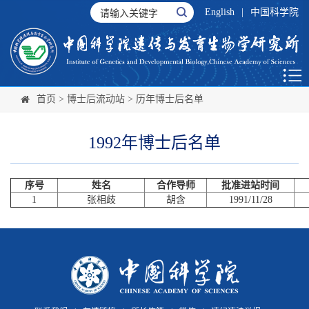
English
|
中国科学院
首页
>
博士后流动站
>
历年博士后名单
1992年博士后名单
序号
姓名
合作导师
批准进站时间
1
张相歧
胡含
1991/11/28