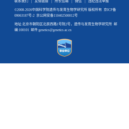
联系我们
|
友情链接
|
所长信箱
|
微信
|
违纪违法举报
©
2008-
2026中国科学院遗传与发育生物学研究所 版权所有
京ICP备
09063187号-2
京公网安备110402500012号
地址:北京市朝阳区北辰西路1号院2号，遗传与发育生物学研究所 邮
编:100101 邮件:genetics@genetics.ac.cn