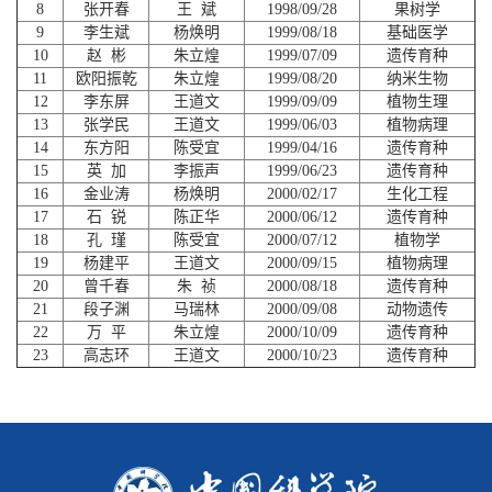
8
张开春
王 斌
1998/09/28
果树学
9
李生斌
杨焕明
1999/08/18
基础医学
10
赵 彬
朱立煌
1999/07/09
遗传育种
11
欧阳振乾
朱立煌
1999/08/20
纳米生物
12
李东屏
王道文
1999/09/09
植物生理
13
张学民
王道文
1999/06/03
植物病理
14
东方阳
陈受宜
1999/04/16
遗传育种
15
英 加
李振声
1999/06/23
遗传育种
16
金业涛
杨焕明
2000/02/17
生化工程
17
石 锐
陈正华
2000/06/12
遗传育种
18
孔 瑾
陈受宜
2000/07/12
植物学
19
杨建平
王道文
2000/09/15
植物病理
20
曾千春
朱 祯
2000/08/18
遗传育种
21
段子渊
马瑞林
2000/09/08
动物遗传
22
万 平
朱立煌
2000/10/09
遗传育种
23
高志环
王道文
2000/10/23
遗传育种