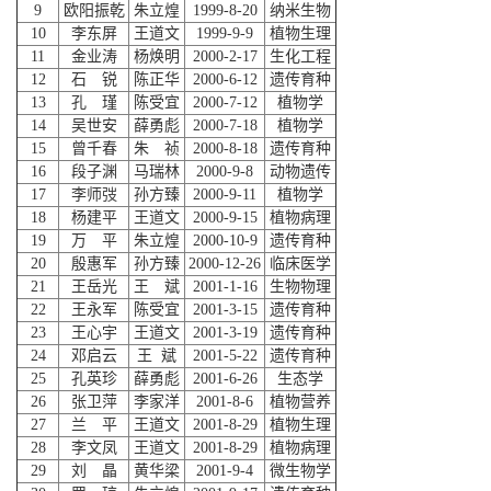
9
欧阳振乾
朱立煌
1999-8-20
纳米生物
10
李东屏
王道文
1999-9-9
植物生理
11
金业涛
杨焕明
2000-2-17
生化工程
12
石 锐
陈正华
2000-6-12
遗传育种
13
孔 瑾
陈受宜
2000-7-12
植物学
14
吴世安
薛勇彪
2000-7-18
植物学
15
曾千春
朱 祯
2000-8-18
遗传育种
16
段子渊
马瑞林
2000-9-8
动物遗传
17
李师弢
孙方臻
2000-9-11
植物学
18
杨建平
王道文
2000-9-15
植物病理
19
万 平
朱立煌
2000-10-9
遗传育种
20
殷惠军
孙方臻
2000-12-26
临床医学
21
王岳光
王 斌
2001-1-16
生物物理
22
王永军
陈受宜
2001-3-15
遗传育种
23
王心宇
王道文
2001-3-19
遗传育种
24
邓启云
王 斌
2001-5-22
遗传育种
25
孔英珍
薛勇彪
2001-6-26
生态学
26
张卫萍
李家洋
2001-8-6
植物营养
27
兰 平
王道文
2001-8-29
植物生理
28
李文凤
王道文
2001-8-29
植物病理
29
刘 晶
黄华梁
2001-9-4
微生物学