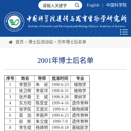
English
|
中国科学院
首页
>
博士后流动站
>
历年博士后名单
2001年博士后名单
序号
姓名
导师
批准时间
专业
1
李慧芬
朱 祯
1998-6-23
植物学
2
徐卫辉
李家洋
1998-8-31
植物学
3
张开春
王 斌
1998-9-28
果树学
4
东方阳
陈受宜
1999-4-16
遗传育种
5
张学民
王道文
1999-6-3
植物病理
6
英 加
李振声
1999-6-23
遗传育种
7
赵 彬
朱立煌
1999-7-9
遗传育种
8
李生斌
杨焕明
1999-8-18
基础医学