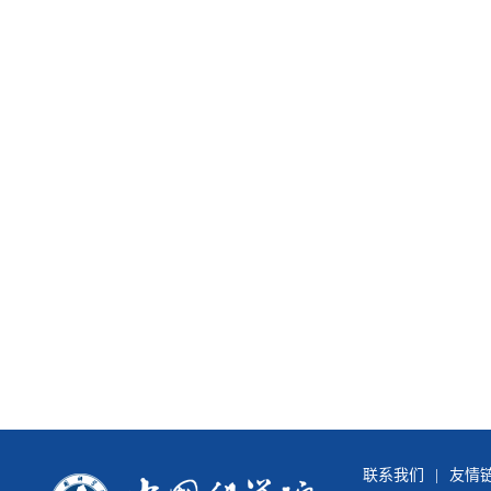
联系我们
|
友情