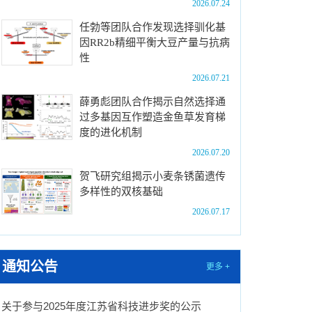
2026.07.24
任勃等团队合作发现选择驯化基
因RR2b精细平衡大豆产量与抗病
性
2026.07.21
薛勇彪团队合作揭示自然选择通
过多基因互作塑造金鱼草发育梯
度的进化机制
2026.07.20
贺飞研究组揭示小麦条锈菌遗传
多样性的双核基础
2026.07.17
通知公告
更多 +
关于参与2025年度江苏省科技进步奖的公示