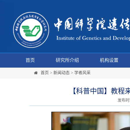
首页
研究所介绍
机构设置
首页
>
新闻动态
>
学者风采
【科普中国】教程来
发布时间: