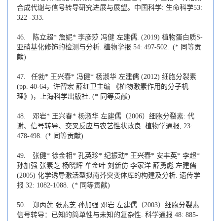
合成代谢与信号转导研究进展与展望。中国科学: 生命科学53:
322 -333.
46.
陈立超* 詹妮* 李彦莎 冯健 左建儒. (2019) 植物蛋白质S-
亚硝基化修饰的检测与分析. 植物学报 54: 497-502.
(* 同等贡
献)
47. 任勃* 王兴春* 冯健* 杨淑华 左建儒 (2012) 细胞分裂素
(pp. 40-64，许智宏 薛红卫主编 《植物激素作用的分子机
理》)，上海科学出版社. (* 同等贡献)
48.
邓岩* 王兴春* 杨淑华 左建儒（2006）细胞分裂素: 代
谢、信号转导、交叉反应与农艺性状改良. 植物学通报, 23:
478-498.
(* 同等贡献)
49.
张健* 徐金相* 孔英珍* 纪振动* 王兴春* 安丰英* 李超*
孙加强 张素芝 杨晓辉 牟金叶 刘新仿 李家洋 薛勇彪 左建儒
(2005) 化学诱导激活型拟南芥突变体库的构建及分析. 遗传学
报 32: 1082-1088.
(* 同等贡献)
50.
郑丙莲 张素芝 孙加强 邓岩 左建儒（2003）细胞分裂素
信号转导：已知的简单性与未知的复杂性. 科学通报 48: 885-