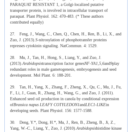
PARAQUAT RESISTANT 1, a Golgi-localized putative
transporter protein, is involved in intracellular transport of
paraquat. Plant Physiol. 162: 470-483. (* These authors
contributed equally)
27.
Feng, J., Wang, C., Chen, Q., Chen, H., Ren, B., Li, X., and
Zuo, J. (2013).
S
-nitrosylation of phosphotransfer proteins
represses cytokinin signaling. NatCommun. 4: 1529.
28.
Mu, J., Tan, H., Hong, S., Liang, Y., and Zuo, J.
(2013).
Arabidopsis
transcription factor genes
NF-YA1
,
5
,
6
and
9
play
redundant roles in male gametogenesis, embryogenesis and seed
development. Mol Plant. 6: 188-201.
29.
Tan, H., Yang, X., Zhang, F., Zheng, X., Qu, C., Mu, J., Fu,
F., Li, J., Guan, R., Zhang, H., Wang, G., and Zuo, J. (2011).
Enhanced seed oil production in canola by conditional expression
of
Brassica napus LEAFY COTYLEDON1
and
LEC1-LIKE
in
developing seeds. Plant Physiol. 156: 1577-1588.
30.
Deng, Y.*, Dong, H.*, Mu, J., Ren, B., Zheng, B., Ji, Z.,
Yang, W.-C., Liang, Y., Zuo, J. (2010).
Arabidopsis
histidine kinase