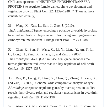
CKI1 acts upstream of HISTIDINE PHOSPHOTRANSFER
PROTEINS to regulate female gametophyte development and
vegetative growth. Plant Cell. 22: 1232–1248. (* These authors
contributed equally)
31.
Wang, X., Xue, L., Sun, J., Zuo. J. (2010).
The
Arabidopsis
BE1
gene, encoding a putative glycoside hydrolase
localized in plastids, plays crucial roles during embryogenesis and
carbohydrate metabolism. J Integr Plant Biol. 52: 273–288.
32.
Chen, R., Sun, S., Wang, C., Li, Y., Liang, Y., An, F., Li,
C., Dong, H., Yang, X., Zhang, J., and Zuo, J. (2009).
The
Arabidopsis
PARAQUAT RESISTANT2
gene encodes an
S
-
nitrosoglutathione reductase that is a key regulator of cell death.
CellRes. 19: 1377-1387.
33.
Ren, B., Liang, Y., Deng, Y., Chen, Q., Zhang, J., Yang, X.,
and Zuo, J. (2009). Genome-wide comparative analysis of type-
A
Arabidopsis
response regulator genes by overexpression studies
reveals their diverse roles and regulatory mechanisms in cytokinin
signaling. Cell Res. 19: 1178-1190.
34.
Wang, X.*, Niu, Q-W.*, Teng, C., Li, C., Mu, J., Chua, N.-