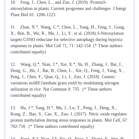
10.
Feng, J., Chen, L., and Zuo, J. (2019). Protein
S
-
nitrosylation in plants: Current progresses and challenges. J Integr
Plant Biol 61: 1206-1223
.
11.
Zhan, N.*, Wang, C.*, Chen, L., Yang, H., Feng, J., Gong,
X., Ren, B., Wu, R., Mu, J., Li, Y., et al. (2018).
S
-Nitrosylation
targets GSNO reductase for selective autophagy during hypoxia
responses in plants. Mol Cell 71, 71: 142-154
. (* These authors
contributed equally)
12.
Wang, Q.*, Nian, J.*, Xie, X.*, Yu, H., Zhang, J., Bai, J.,
Dong, G., Hu, J., Bai, B., Chen, L., Xie, Q., Feng, J., Yang, X.,
Peng, J., Chen, F., Qian, Q., Li, J., Zuo, J. (2018). Genetic
variations in
ARE1
mediate grain yield by modulating nitrogen
utilization in rice. Nat Commun 9: 735.
(* These authors
contributed equally)
13.
Hu, J.*, Yang, H.*, Mu, J., Lu, T., Peng, J., Deng, X.,
Kong, Z., Bao, S., Cao, X., Zuo, J. (2017). Nitric oxide regulates
protein methylation during stress responses in plants. Mol Cell, 67:
702-710.
(* These authors contributed equally)
14.
Yang, X.*, Nian, J.*, Xie, Q., Feng, J., Zhang, F., Jing, H.,