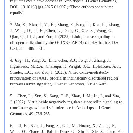
regulates ovule development in Arabidopsis. J Genet Genomics,
DOI: 10.1016/j.jgg.2025.01.007 (*These authors contributed
equally)
3.
Ma, X., Nian, J., Yu, H., Zhang, F., Feng, T., Kou, L., Zhang,
J., Wang, D., Li, H., Chen, L., Dong, G., Xie, X., Wang, G.,
Qian, Q., Li, J., and Zuo, J. (2023). Link glucose signaling to
nitrogen utilization by the OsHXK7-ARE4 complex in rice. Dev
Cell, 58: 1489-1501.
4.
Jing., H., Yang, X., Emenecker, R.J., Feng, J., Zhang, J.,
Figueiredo, M.R.A., Chaisupa, P., Wright, R.C., Holehouse, A.S.,
Strader, L.C., and Zuo, J. (2023). Nitric oxide-mediated
S
-
nitrosylation of IAA17 protein in intrinsically disordered region
represses auxin signaling. J Genet Genomics, 50: 473-485.
5.
Chen, L., Sun, S., Song, C.-P., Zhou, J.-M., Li, J., and Zuo,
J. (2022). Nitric oxide negatively regulates gibberellin signaling to
coordinate growth and salt tolerance in Arabidopsis. J Genet
Genomics, 49: 756-765.
6.
Li, H., Nian, J., Fang, S., Guo, M., Huang, X., Zhang, F.,
Wang, Q., Zhang, J., Bai, J., Dong, G., Xin, P., Xie, X., Chen, F.,