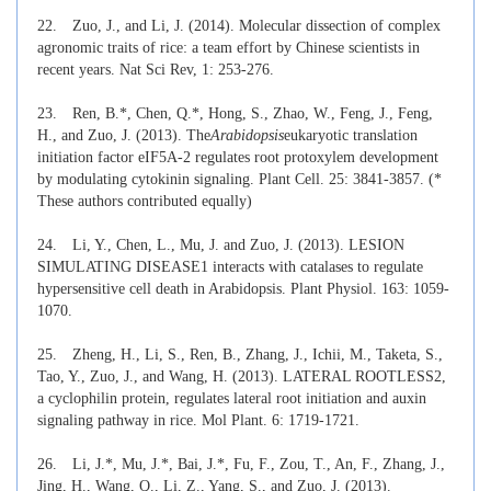
22.
Zuo, J., and Li, J. (2014). Molecular dissection of complex
agronomic traits of rice: a team effort by Chinese scientists in
recent years. Nat Sci Rev, 1: 253-276.
23.
Ren, B.*, Chen, Q.*, Hong, S., Zhao, W., Feng, J., Feng,
H., and Zuo, J. (2013). The
Arabidopsis
eukaryotic translation
initiation factor eIF5A-2 regulates root protoxylem development
by modulating cytokinin signaling. Plant Cell. 25: 3841-3857. (*
These authors contributed equally)
24.
Li, Y., Chen, L., Mu, J. and Zuo, J. (2013). LESION
SIMULATING DISEASE1 interacts with catalases to regulate
hypersensitive cell death in Arabidopsis. Plant Physiol. 163: 1059-
1070
.
25.
Zheng, H., Li, S., Ren, B., Zhang, J., Ichii, M., Taketa, S.,
Tao, Y., Zuo, J., and Wang, H. (2013). LATERAL ROOTLESS2,
a cyclophilin protein, regulates lateral root initiation and auxin
signaling pathway in rice. Mol Plant. 6: 1719-1721
.
26.
Li, J.*, Mu, J.*, Bai, J.*, Fu, F., Zou, T., An, F., Zhang, J.,
Jing, H., Wang, Q., Li, Z., Yang, S., and Zuo, J. (2013).