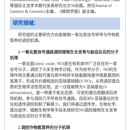
等国际主流学术期刊发表研究论文50余篇。担任Journal of
Genetics & Genomics主编，《植物学报》副主编。
研究领域：
研究组的主要研究方向是植物一氧化氮信号转导与作物氮
营养的调控机理。
1.
一氧化氮信号通路调控植物生长发育与胁迫反应的分子
机理
一氧化氮(nitric oxide, NO)是在有机体中广泛存在的一类
信号分子，调控了众多生物学过程。作为信号分子，NO的生
理作用主要通过取代蛋白质中特异半胱氨酸残基中巯基基团的
氢离子，形成共价键相连的亚硝基硫醇(S-NO)，从而调控蛋白
质的生物学活性而实现。这一过程被称为
S
-亚硝基化(
S
-
nitrosylation)，是一种基于氧化还原、可逆的蛋白质翻译后修
饰机制，参与调控几乎所有信号通路。目前对
S
-亚硝基化的生
化和遗传调控机制了解甚少。我们将通过遗传学、生物化学、
蛋白组学、细胞生物学等手段系统研究NO调控植物生长发育
与胁迫反应的分子机理。
2.
调控作物氮营养的分子机理