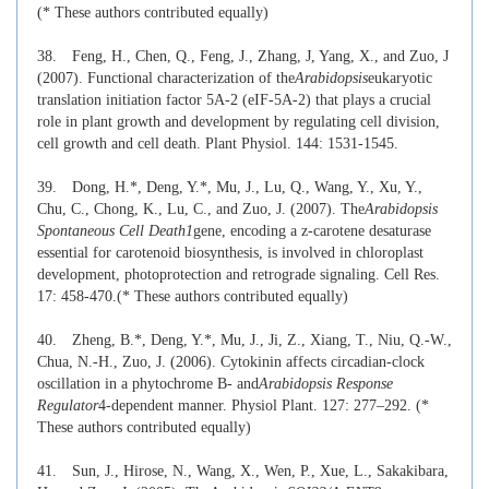
(* These authors contributed equally)
38.
Feng, H., Chen, Q., Feng, J., Zhang, J, Yang, X., and Zuo, J
(2007). Functional characterization of the
Arabidopsis
eukaryotic
translation initiation factor 5A-2 (eIF-5A-2) that plays a crucial
role in plant growth and development by regulating cell division,
cell growth and cell death. Plant Physiol. 144: 1531-1545.
39.
Dong, H.*, Deng, Y.*, Mu, J., Lu, Q., Wang, Y., Xu, Y.,
Chu, C., Chong, K., Lu, C., and Zuo, J. (2007). The
Arabidopsis
Spontaneous Cell Death1
gene, encoding a z-carotene desaturase
essential for carotenoid biosynthesis, is involved in chloroplast
development, photoprotection and retrograde signaling. Cell Res.
17: 458-470.
(* These authors contributed equally)
40.
Zheng, B.*, Deng, Y.*, Mu, J., Ji, Z., Xiang, T., Niu, Q.-W.,
Chua, N.-H., Zuo, J. (2006). Cytokinin affects circadian-clock
oscillation in a phytochrome B- and
Arabidopsis Response
Regulator
4-dependent manner. Physiol Plant. 127: 277–292. (*
These authors contributed equally)
41.
Sun, J., Hirose, N., Wang, X., Wen, P., Xue, L., Sakakibara,