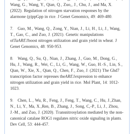
Wang, G., Wang, Y., Qian, Q., Zuo,, J., Chu, J., and Ma, X.
(2022). Regulation of nitrogen starvation responses by the
alarmone (p)ppGpp in rice. J Genet Genomics, 49: 469-480.
7.
Guo, M., Wang, Q., Zong, Y., Nian, J., Li, H., Li, J., Wang,
T., Gao, C., and Zuo, J. (2021). Genetic manipulations
of
TaARE1
boost nitrogen utilization and grain yield in wheat. J
Genet Genomics, 48: 950-953.
8.
Wang, Q., Su, Q., Nian, J., Zhang, J., Guo, M., Dong, G.,
Hu, J., Wang, R., Wei, C., Li, G., Wang, W., Guo, H.-S., Lin, S.,
Qian, W., Xie, X., Qian, Q., Chen, F., Zuo, J. (2021) The Ghd7
transcription factor represses the
ARE1
expression to enhance
nitrogen utilization and grain yield in rice. Mol Plant, 14: 1012-
1023.
9.
Chen, L., Wu, R., Feng, J., Feng, T., Wang, C., Hu, J.,Zhan,
N., Li, Y., Ma, X.,Ren, B., Zhang, J., Song, C,-P., Li, J., Zhou,
J.-M., and Zuo, J. (2020). Transnitrosylation mediated by the non-
canonical catalase ROG1 regulates nitric oxide signaling in plants.
Dev Cell, 53: 444-457.