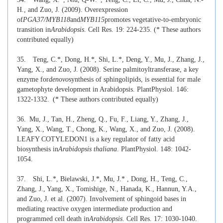
H., and Zuo, J. (2009). Overexpression
of
PGA37/MYB118
and
MYB115
promotes vegetative-to-embryonic
transition in
Arabidopsis
. Cell Res. 19: 224-235. (* These authors
contributed equally)
35.
Teng, C.*, Dong, H.*, Shi, L.*, Deng, Y., Mu, J., Zhang, J.,
Yang, X., and Zuo, J. (2008). Serine palmitoyltransferase, a key
enzyme for
de
novo
synthesis of sphingolipids, is essential for male
gametophyte development in Arabidopsis. PlantPhysiol. 146:
1322-1332.
(* These authors contributed equally)
36.
Mu, J., Tan, H., Zheng, Q., Fu, F., Liang, Y., Zhang, J.,
Yang, X., Wang, T., Chong, K., Wang, X., and Zuo, J. (2008).
LEAFY COTYLEDON1 is a key regulator of fatty acid
biosynthesis in
Arabidopsis thaliana
. PlantPhysiol. 148: 1042-
1054.
37.
Shi, L.*, Bielawski, J.*, Mu, J.* , Dong, H., Teng, C.,
Zhang, J., Yang, X., Tomishige, N., Hanada, K., Hannun, Y.A.,
and Zuo, J. et al. (2007). Involvement of sphingoid bases in
mediating reactive oxygen intermediate production and
programmed cell death in
Arabidopsis
. Cell Res. 17: 1030-1040.