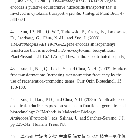
H., and Zuo, J. (2005). The
Arabidopsis SOI33/AtENT8
gene
encodes a putative equilibrative nucleoside transporter that is
involved in cytokinin transport
in planta
. J Integrat Plant Biol. 47:
588-603.
42.
Sun, J.*, Niu, Q.-W.*, Tarkowski, P., Zheng, B., Tarkowska,
D., Sandberg, G., Chua, N.-H., and Zuo, J. (2003).
The
Arabidopsis AtIPT8/PGA22
gene encodes an isopentenyl
transferase that is involved in
de novo
cytokinin biosynthesis.
PlantPhysiol. 131:167-176.
(* These authors contributed equally)
43.
Zuo, J., Niu, Q., Ikeda, Y., and Chua, N.-H. (2002). Marker-
free transformation: Increasing transformation frequency by the
use of regeneration-promoting genes. Curr Opin Biotechnol. 13:
173-180.
44.
Zuo, J., Hare, P.D., and Chua, N.H. (2006). Applications of
chemical-inducible expression systems in functional genomics and
biotechnology.
In
“Methods in Molecular Biology-
Arabidopsis
Protocols”, eds. Salinas, J., and Sanchez-Serrano, J.J.,
pp 329-342. Humana Press, NJ.
45.
龚心如 詹妮 胡济梁 左建儒 陈立超 (2022) 植物一氧化氮