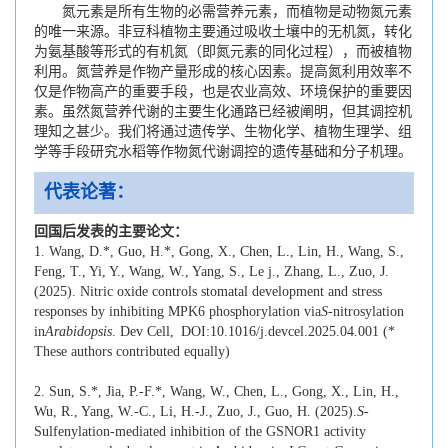
氮元素是所有生物的必需营养元素，而植物是动物氮元素
的唯一来源。非豆科植物主要通过吸收土壤中的无机氮，转化
为氨基酸等形式的有机氮（即氮元素的同化过程），而被植物
利用。氮营养是作物产量形成的核心因素。提高氮利用效率不
仅是作物高产的重要手段，也是农业高效、环境保护的重要因
素。虽然氮营养代谢的主要生化通路已经被阐明，但其调控机
理知之甚少。我们将通过遗传学、生物化学、植物生理学、组
学等手段研究水稻等作物氮代谢调控的遗传基础和分子机理。
代表论著：
回国后发表的主要论文：
1.
Wang, D.*, Guo, H.*, Gong, X., Chen, L., Lin, H., Wang, S.,
Feng, T., Yi, Y., Wang, W., Yang, S., Le j., Zhang, L., Zuo, J.
(2025). Nitric oxide controls stomatal development and stress
responses by inhibiting MPK6 phosphorylation via
S
-nitrosylation
in
Arabidopsis
. Dev Cell, DOI:10.1016/j.devcel.2025.04.001 (*
These authors contributed equally)
2.
Sun, S.*, Jia, P.-F.*, Wang, W., Chen, L., Gong, X., Lin, H.,
Wu, R., Yang, W.-C., Li, H.-J., Zuo, J., Guo, H. (2025).
S
-
Sulfenylation-mediated inhibition of the GSNOR1 activity