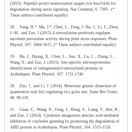
(2015). Peptidyl-prolyl isomerization targets rice Aux/IAAs for
degradation during auxin signaling. Nat Commun, 6: 7395.
(*
These authors contributed equally)
18.
Yang, H.*, Mu, J.*, Chen, L., Feng, J. Hu, J., Li, L.,Zhou,
J.-M., and Zuo, J (2015).
S
-nitrosylation positively regulates
ascorbate peroxidase activity during plant stress responses. Plant
Physiol, 167: 1604-1615
. (* These authors contributed equally)
19.
Hu, J., Huang, X., Chen, L., Sun, X., Lu, C., Zhang, L.,
Wang, Y., and Zuo, J. (2015). Site-specific nitrosoproteomic
identification of endogenously
S
-nitrosylated proteins in
Arabidopsis. Plant Physiol, 167: 1731-1746.
20.
Zuo, J., and Li, J. (2014). Molecular genetic dissection of
quantitative trait loci regulating rice grain size. Annu Rev Genet,
48: 99-118.
21.
Guan, C., Wang, X., Feng, J., Hong, S., Liang, Y., Ren, B.,
and Zuo, J. (2014). Cytokinin antagonizes abscisic acid-mediated
inhibition of cotyledon greening by promoting the degradation of
ABI5 protein in Arabidopsis. Plant Physiol, 164: 1515-1526.