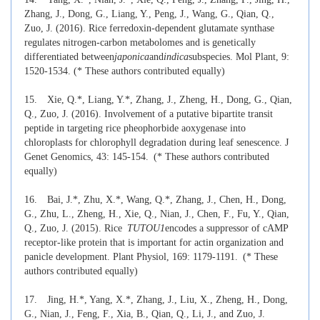
Zhang, J., Dong, G., Liang, Y., Peng, J., Wang, G., Qian, Q.,
Zuo, J. (2016). Rice ferredoxin-dependent glutamate synthase
regulates nitrogen-carbon metabolomes and is genetically
differentiated between
japonica
and
indica
subspecies. Mol Plant, 9:
1520-1534
. (* These authors contributed equally)
15.
Xie, Q.*, Liang, Y.*, Zhang, J., Zheng, H., Dong, G., Qian,
Q., Zuo, J. (2016). Involvement of a putative bipartite transit
peptide in targeting rice pheophorbide aoxygenase into
chloroplasts for chlorophyll degradation during leaf senescence. J
Genet Genomics, 43: 145-154.
(* These authors contributed
equally)
16.
Bai, J.*, Zhu, X.*, Wang, Q.*, Zhang, J., Chen, H., Dong,
G., Zhu, L., Zheng, H., Xie, Q., Nian, J., Chen, F., Fu, Y., Qian,
Q., Zuo, J. (2015). Rice
TUTOU1
encodes a suppressor of cAMP
receptor-like protein that is important for actin organization and
panicle development. Plant Physiol, 169: 1179-1191.
(* These
authors contributed equally)
17.
Jing, H.*, Yang, X.*, Zhang, J., Liu, X., Zheng, H., Dong,
G., Nian, J., Feng, F., Xia, B., Qian, Q., Li, J., and Zuo, J.