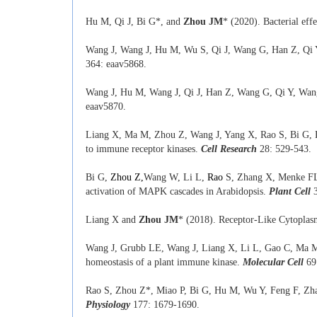
Hu M, Qi J, Bi G*, and
Zhou JM
* (2020). Bacterial ef
Wang J, Wang J, Hu M, Wu S, Qi J, Wang G, Han Z, Q
364: eaav5868.
Wang J, Hu M, Wang J, Qi J, Han Z, Wang G, Qi Y, W
eaav5870.
Liang X, Ma M, Zhou Z, Wang J, Yang X, Rao S, Bi G, 
to immune receptor kinases.
Cell Research
28: 529-543.
Bi G,
Zhou Z,
Wang W, Li L,
Rao
S, Zhang X, Menke FL
activation of MAPK cascades in Arabidopsis.
Plant Cell
Liang X and
Zhou JM
* (2018). Receptor-Like Cytoplasmi
Wang J, Grubb LE, Wang J, Liang X, Li L, Gao C, Ma M,
homeostasis of a plant immune kinase.
Molecular
Cell
69
Rao S, Zhou Z*, Miao P, Bi G, Hu M, Wu Y, Feng F, Z
Physiology
177: 1679-1690.