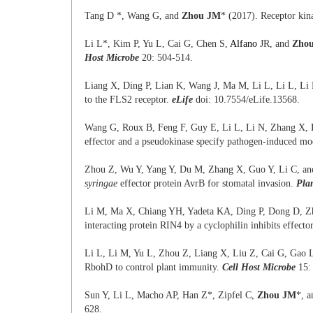
Tang D *, Wang G, and
Zhou JM
* (2017). Receptor kina
Li L*, Kim P, Yu L, Cai G, Chen S,
Alfano
JR, and
Zho
Host Microbe
20: 504-514.
Liang X, Ding P, Lian K, Wang J, Ma M, Li L, Li L, L
to the FLS2 receptor.
eLife
doi: 10.7554/eLife.13568.
Wang G, Roux B, Feng F, Guy E, Li L, Li N, Zhang X,
effector and a pseudokinase specify pathogen-induced mod
Zhou Z, Wu Y, Yang Y, Du M, Zhang X, Guo Y, Li C, an
syringae
effector protein AvrB for stomatal invasion.
Plan
Li M, Ma X, Chiang YH, Yadeta KA, Ding P, Dong D, Zh
interacting protein RIN4 by a cyclophilin inhibits effect
Li L, Li M, Yu L, Zhou Z, Liang X, Liu Z, Cai G, Gao
RbohD to control plant immunity.
Cell Host Microbe
15:
Sun Y, Li L, Macho AP, Han Z*, Zipfel C,
Zhou JM
*, a
628.