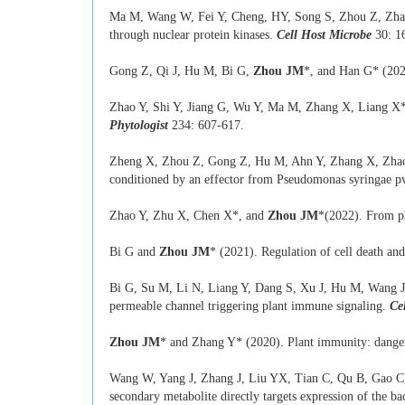
Ma M, Wang W, Fei Y, Cheng, HY, Song S, Zhou Z, Zhao
through nuclear protein kinases.
Cell Host Microbe
30: 1
Gong Z, Qi J, Hu M, Bi G,
Zhou
JM
*, and Han G* (2022
Zhao Y, Shi Y, Jiang G, Wu Y, Ma M, Zhang X, Liang X
Phytologist
234: 607-617.
Zheng X, Zhou Z, Gong Z, Hu M, Ahn Y, Zhang X, Zhao
conditioned by an effector from Pseudomonas syringae pv
Zhao Y, Zhu X, Chen X*, and
Zhou JM
*(2022). From pl
Bi G and
Zhou JM
* (2021). Regulation of cell death an
Bi G, Su M, Li N, Liang Y, Dang S, Xu J, Hu M, Wang J
permeable channel triggering plant immune signaling.
Ce
Zhou JM
* and Zhang Y* (2020). Plant immunity: danger
Wang W, Yang J, Zhang J, Liu YX, Tian C, Qu B, Gao C,
secondary metabolite directly targets expression of the ba