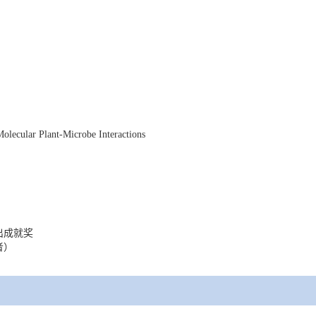
Molecular Plant-Microbe Interactions
出成就奖
者）