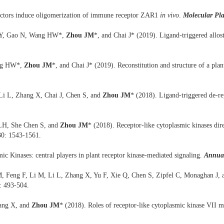
fectors induce oligomerization of immune receptor ZAR1
in vivo
.
Molecular Pl
i Y, Gao N, Wang HW*,
Zhou JM
*, and Chai J* (2019). Ligand-triggered allo
ang HW*,
Zhou JM
*, and Chai J* (2019). Reconstitution and structure of a pl
Li L, Zhang X, Chai J, Chen S, and
Zhou JM
* (2018). Ligand-triggered de-re
H, She Chen S, and
Zhou JM
* (2018). Receptor-like cytoplasmic kinases dire
30: 1543-1561.
c Kinases: central players in plant receptor kinase-mediated signaling.
Annual
 Feng F, Li M, Li L, Zhang X, Yu F, Xie Q, Chen S, Zipfel C, Monaghan J,
: 493-504.
hang X, and
Zhou JM
* (2018). Roles of receptor-like cytoplasmic kinase VII