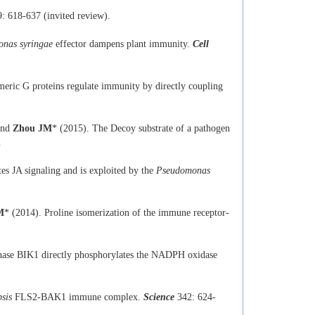
9: 618-637 (invited review).
nas syringae
effector dampens plant immunity.
Cell
meric G proteins regulate immunity by directly coupling
and
Zhou JM
* (2015). The Decoy substrate of a pathogen
.
s JA signaling and is exploited by the
Pseudomonas
M
* (2014). Proline isomerization of the immune receptor-
nase BIK1 directly phosphorylates the NADPH oxidase
psis
FLS2-BAK1 immune complex.
Science
342: 624-