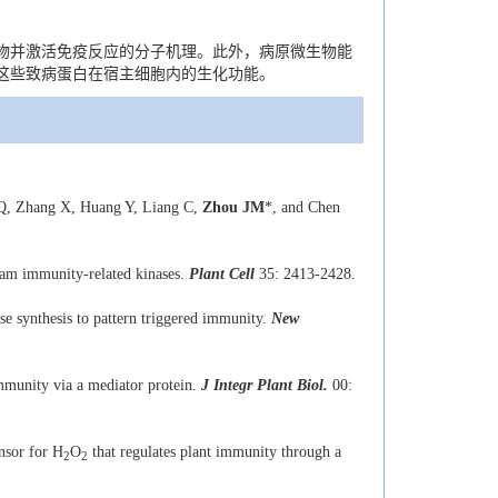
物并激活免疫反应的分子机理。此外，病原微生物能
这些致病蛋白在宿主细胞内的生化功能。
Q, Zhang X, Huang Y, Liang C,
Zhou JM
*, and Chen
ream immunity-related kinases.
Plant Cell
35: 2413-2428.
e synthesis to pattern triggered immunity.
New
mmunity via a mediator protein.
J Integr Plant Biol.
00:
ensor for H
O
that regulates plant immunity through a
2
2