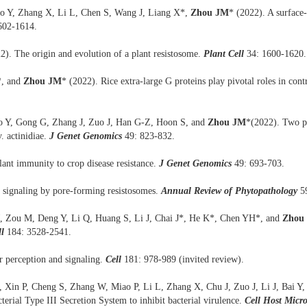
 Y, Zhang X, Li L, Chen S, Wang J, Liang X*,
Zhou JM
* (2022). A surface
602-1614.
). The origin and evolution of a plant resistosome.
Plant Cell
34: 1600-1620.
*, and
Zhou JM
* (2022). Rice extra-large G proteins play pivotal roles in contr
 Y, Gong G, Zhang J, Zuo J, Han G-Z, Hoon S, and
Zhou JM
*(2022). Two pl
. actinidiae.
J Genet Genomics
49: 823-832.
ant immunity to crop disease resistance.
J Genet Genomics
49: 693-703.
d signaling by pore-forming resistosomes.
Annual Review of Phytopathology
59
, Zou M, Deng Y, Li Q, Huang S, Li J, Chai J*, He K*, Chen YH*, and
Zhou
ll
184: 3528-2541.
 perception and signaling.
Cell
181: 978-989 (invited review).
 Xin P, Cheng S, Zhang W, Miao P, Li L, Zhang X, Chu J, Zuo J, Li J, Bai Y
cterial Type III Secretion System to inhibit bacterial virulence.
Cell Host Micr