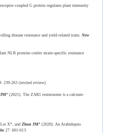
-receptor-coupled G protein regulates plant immunity
olling disease resistance and yield-related traits.
New
ant NLR proteins confer strain-specific resistance
: 239-263 (invited review).
 JM
* (2021). The ZAR1 resistosome is a calcium-
, Lei X*, and
Zhou JM
* (2020). An Arabidopsis
obe
27: 601-613.