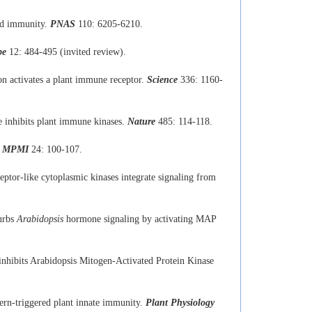
ed immunity.
PNAS
110: 6205-6210.
be
12:
484-495 (invited review).
on activates a plant immune receptor.
Science
336: 1160-
e inhibits plant immune kinases.
Nature
485: 114-118.
.
MPMI
24: 100-107.
eptor-like cytoplasmic kinases integrate signaling from
turbs
Arabidopsis
hormone signaling by activating MAP
nhibits Arabidopsis Mitogen-Activated Protein Kinase
ern-triggered plant innate immunity.
Plant Physiology