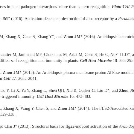
ses in plant pathogen interactions: more than pattern recognition.
Plant Cell
2
u JM
* (2016). Activation-dependent destruction of a co-receptor by a
Pseudomo
i M, Zhang X, Chen S, Zhang Y*, and
Zhou JM
* (2016). Arabidopsis heterotri
 Lautier M, Jardinaud MF, Chabannes M, Arlat M, Chen S, He C, No？l LD*, 
ified-self recognition and immunity in plants.
Cell Host Microbe
18: 285-295
d
Zhou JM
* (2015). An Arabidopsis plasma membrane proton ATPase modulate
t Cell
27: 2032-2041.
ao Y, Li X, Yu Y, Zhang L, Shen QH, Xia B, Coaker G, Liu D*, and
Zhou J
or-triggered immunity.
Cell Host Microbe
16: 473-483.
 L, Zhang X, Wang Y, Chen S, and
Zhou JM
* (2014). The FLS2-Associated ki
 329-338.
nd Chai J* (2013). Structural basis for flg22-induced activation of the
Arabido