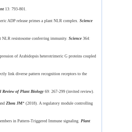
ant
13: 793-801.
steric ADP release primes a plant NLR complex.
Science
ant NLR resistosome conferring immunity.
Science
364:
pression of Arabidopsis heterotrimeric G proteins coupled
ctly link diverse pattern recognition receptors to the
 Review of Plant Biology
69: 267-299 (invited review).
 and
Zhou JM
* (2018). A regulatory module controlling
 members in Pattern-Triggered Immune signaling.
Plant