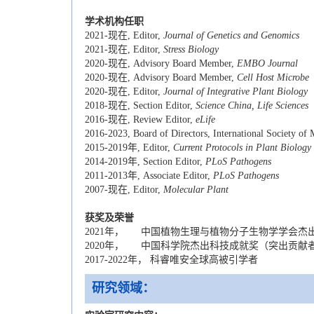
学术机构任职
2021-现在, Editor,
Journal of Genetics and Genomics
2021-现在, Editor,
Stress Biology
2020-现在, Advisory Board Member,
EMBO Journal
2020-现在, Advisory Board Member,
Cell Host Microbe
2020-现在, Editor,
Journal of Integrative Plant Biology
2018-现在, Section Editor,
Science China, Life Sciences
2016-现在, Review Editor,
eLife
2016-2023, Board of Directors, International Society of 
2015-2019年, Editor,
Current Protocols in Plant Biology
2014-2019年, Section Editor,
PLoS Pathogens
2011-2013年, Associate Editor,
PLoS Pathogens
2007-现在, Editor,
Molecular Plant
获
奖及荣誉
2021年， 中国植物生理与植物分子生物学学会杰
2020年， 中国科学院杰出科技成就奖（突出贡献
2017-2022年， 科睿唯安全球高被引学者
研究领域：