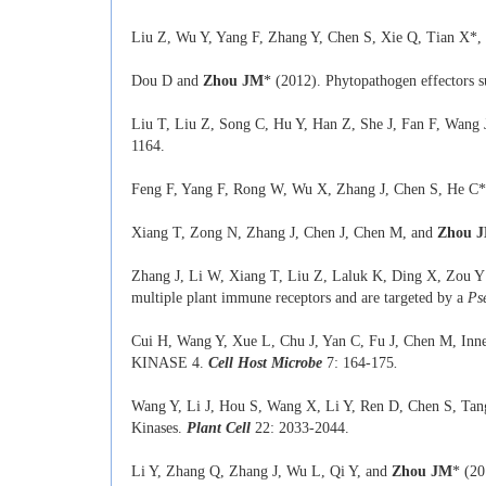
Liu Z, Wu Y, Yang F, Zhang Y, Chen S, Xie Q, Tian X*,
Dou D and
Zhou JM
* (2012). Phytopathogen effectors s
Liu T, Liu Z, Song C, Hu Y, Han Z, She J, Fan F, Wang 
1164.
Feng F, Yang F, Rong W, Wu X, Zhang J, Chen S, He C
Xiang T, Zong N, Zhang J, Chen J, Chen M, and
Zhou 
Zhang J, Li W, Xiang T, Liu Z, Laluk K, Ding X, Zou Y
multiple plant immune receptors and are targeted by a
Ps
Cui H, Wang Y, Xue L, Chu J, Yan C, Fu J, Chen M, Inn
KINASE 4.
Cell Host Microbe
7: 164-175
.
Wang Y, Li J, Hou S, Wang X, Li Y, Ren D, Chen S, Ta
Kinases.
Plant Cell
22: 2033-2044.
Li Y, Zhang Q, Zhang J, Wu L, Qi Y, and
Zhou JM
* (20