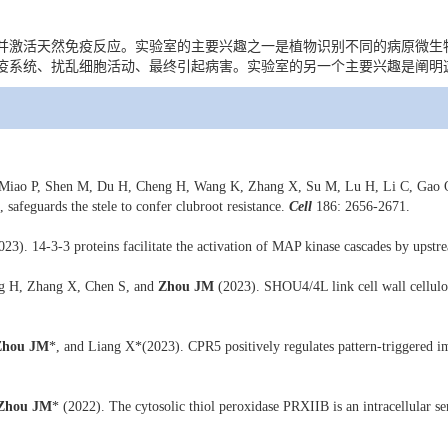
激活天然免疫反应。实验室的主要兴趣之一是植物识别不同的病原微生
疫系统、扰乱细胞活动、最终引起病害。实验室的另一个主要兴趣是阐明
Miao P, Shen M, Du H, Cheng H, Wang K, Zhang X, Su M, Lu H, Li C, Gao 
safeguards the stele to confer clubroot resistance.
Cell
186: 2656-2671.
023). 14-3-3 proteins facilitate the activation of MAP kinase cascades by upst
g H, Zhang X, Chen S, and
Zhou JM
(2023). SHOU4/4L link cell wall cellulos
Zhou JM
*, and Liang X*(2023). CPR5 positively regulates pattern‐triggered i
Zhou JM
* (2022). The cytosolic thiol peroxidase PRXIIB is an intracellular s