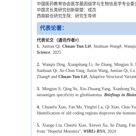
中国医药教育协会医学基因组学与生物信息学专业委
中国灵长类研究创新联盟：成员
西南联合研究生院：研究生导师
代表论著：
代表论文（通讯作者
#
）
1.
Juntian Qi,
Chuan-Yun Li#
, Jinzhuao Wang#, Wanqiu
Science
, 2025
2.
Wanqiu Ding, Xiangshang Li, Jie Zhang, Mingjun Ji
Jianhuan Qi, Jie-Chun Yang, Jiaxin Wang, Juntian Qi, 
Zhang# and
Chuan-Yun Li#
, Adaptive Structural Vari
3.
Mingjun Ji, Qing Yu, Xin-Zhuang Yang, Xianhong Yu
neoantigen specificity in glioblastoma.
Briefings in Bioi
4.
Chuanfu Xiao, Fan Mo, Yingfei Lu, Qi Xiao, Chao Ya
Identification of old coding regions disproves the homino
5.
Xiaoge Liu, Chunfu Xiao, Xinwei Xu, Jie Zhang, Fan
from “Hopeful Monsters”,
WIREs RNA
, 2024