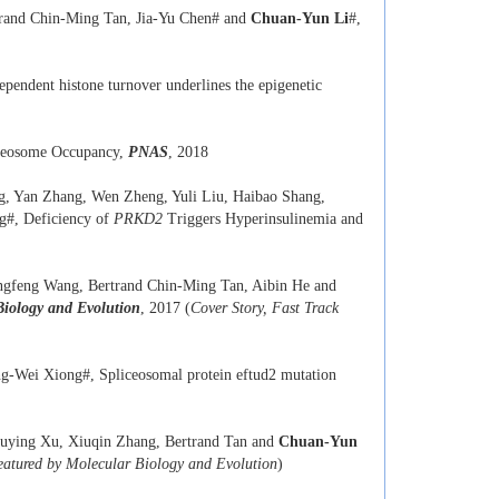
trand Chin-Ming Tan, Jia-Yu Chen# and
Chuan-Yun Li
#,
pendent histone turnover underlines the epigenetic
cleosome Occupancy,
PNAS
, 2018
g, Yan Zhang, Wen Zheng, Yuli Liu, Haibao Shang,
g#, Deficiency of
PRKD2
Triggers Hyperinsulinemia and
ngfeng Wang, Bertrand Chin-Ming Tan, Aibin He and
Biology and Evolution
, 2017 (
Cover Story, Fast Track
ing-Wei Xiong#, Spliceosomal protein eftud2 mutation
uying Xu, Xiuqin Zhang, Bertrand Tan and
Chuan-Yun
eatured by Molecular Biology and Evolution
)