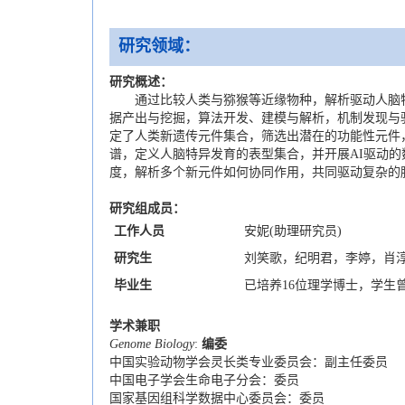
研究领域：
研究概述：
通过比较人类与猕猴等近缘物种，解析驱动人脑特
据产出与挖掘，算法开发、建模与解析，机制发现与验
定了人类新遗传元件集合，筛选出潜在的功能性元件
谱，定义人脑特异发育的表型集合，并开展AI驱动
度，解析多个新元件如何协同作用，共同驱动复杂的
研究组成员：
工作人员
安妮(助理研究员)
研究生
刘笑歌，纪明君，李婷，肖
毕业生
已培养16位理学博士，学生
学术兼职
Genome Biology
:
编委
中国实验动物学会灵长类专业委员会：副主任委员
中国电子学会生命电子分会：委员
国家基因组科学数据中心委员会：委员