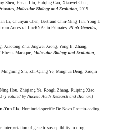
ny Shen, Hsuan Liu, Huiqing Cao, Xiaowei Chen,
Primates,
Molecular Biology and Evolution
, 2015
ian Li, Chunyan Chen, Bertrand Chin-Ming Tan, Yong E
s from Ancestral LncRNAs in Primates,
PLoS Genetics
,
g, Xiaotong Zhu, Jingwei Xiong, Yong E. Zhang,
of Rhesus Macaque,
Molecular Biology and Evolution
,
, Mingming Shi, Zhi-Qiang Ye, Minghua Deng, Xiuqin
Ning Hou, Zhiqiang Ye, Rongli Zhang, Ruiping Xiao,
3 (
Featured by Nucleic Acids Research and Biomart
)
n-Yun Li
#
, Hominoid-specific De Novo Protein-coding
terpretation of genetic susceptibility to drug