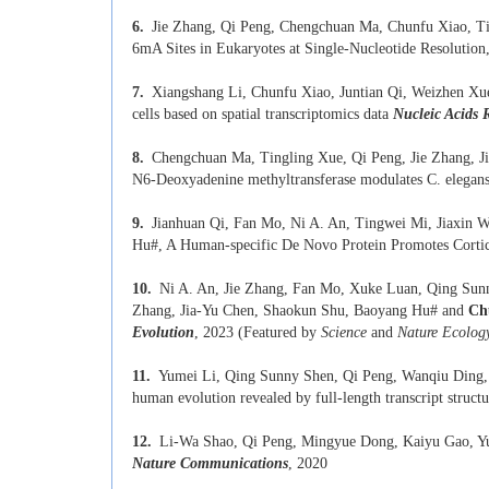
6.
Jie Zhang, Qi Peng, Chengchuan Ma, Chunfu Xiao, T
6mA Sites in Eukaryotes at Single-Nucleotide Resolution
7.
Xiangshang Li, Chunfu Xiao, Juntian Qi, Weizhen Xu
cells based on spatial transcriptomics data
Nucleic Acids 
8.
Chengchuan Ma, Tingling Xue, Qi Peng, Jie Zhang, J
N6-Deoxyadenine methyltransferase modulates C. elega
9.
Jianhuan Qi, Fan Mo, Ni A. An, Tingwei Mi, Jiaxin 
Hu#, A Human-specific De Novo Protein Promotes Cortic
10.
Ni A. An, Jie Zhang, Fan Mo, Xuke Luan, Qing Sunn
Zhang, Jia-Yu Chen, Shaokun Shu, Baoyang Hu# and
Ch
Evolution
, 2023 (Featured by
Science
and
Nature Ecolog
11.
Yumei Li, Qing Sunny Shen, Qi Peng, Wanqiu Ding,
human evolution revealed by full-length transcript struct
12.
Li-Wa Shao, Qi Peng, Mingyue Dong, Kaiyu Gao, Yu
Nature Communications
, 2020