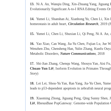
13.
Ni A. An, Wanqiu Ding, Xin-Zhuang Yang, Jiguang 
Evolutionarily Significant A-to-I RNA Editing Events Or
14.
Yumei Li, Shanshan Ai, Xianhong Yu, Chen Li, Xin 
homeostasis in adult heart,
Circulation Research
, 2019 (
15.
Yumei Li, Chen Li, Shuxian Li, Qi Peng, Ni A. An,
16.
Yao Xiao, Can Wang, Jia-Yu Chen, Fujian Lu, Jue 
Wenzhen Zhu, Chensheng Han, Yulin Zhang, Kunfu Ouya
Metabolic Disorders,
Nature Communications
, 2018
17.
Shi-Jian Zhang, Chenqu Wang, Shouyu Yan, Aisi Fu
Chuan-Yun Li
#
, Isoform Evolution in Primates Throug
Story
)
18.
Lei Lei, Shou-Yu Yan, Ran Yang, Jia-Yu Chen, Yum
leads to p53-dependent apoptosis in zebrafish neural prog
19.
Xiaoming Zhong, Jiguang Peng, Qing Sunny Shen, J
Li
#
, RhesusBase PopGateway: Genome-wide Population G