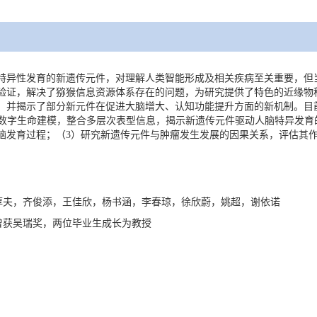
异性发育的新遗传元件，对理解人类智能形成及相关疾病至关重要，但
证，解决了猕猴信息资源体系存在的问题，为研究提供了特色的近缘物种数
，并揭示了部分新元件在促进大脑增大、认知功能提升方面的新机制。目
的数字生命建模，整合多层次表型信息，揭示新遗传元件驱动人脑特异发育
脑发育过程；（3）研究新遗传元件与肿瘤发生发展的因果关系，评估其
淳夫，齐俊添，王佳欣，杨书涵，李春琼，徐欣蔚，姚超，谢依诺
曾获吴瑞奖，两位毕业生成长为教授