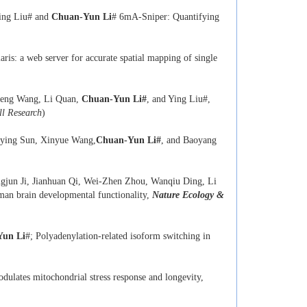
Ying Liu# and
Chuan-Yun Li
# 6mA-Sniper: Quantifying
laris: a web server for accurate spatial mapping of single
heng Wang, Li Quan,
Chuan-Yun Li#
, and Ying Liu#,
ll Research
)
oying Sun, Xinyue Wang,
Chuan-Yun Li#
, and Baoyang
gjun Ji, Jianhuan Qi, Wei-Zhen Zhou, Wanqiu Ding, Li
an brain developmental functionality,
Nature Ecology &
Yun Li
#; Polyadenylation-related isoform switching in
ulates mitochondrial stress response and longevity,