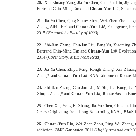
20.
Xin-Zhuang Yang, Jia-Yu Chen, Chu-Jun Liu, Jigua
Bertrand Chin-Ming Tan# and
Chuan-Yun Li
#
, Selecti
21.
Jia-Yu Chen, Qing Sunny Shen, Wei-Zhen Zhou, Jig
Zhang, Aibin He# and
Chuan-Yun Li
#
, Emergence, Rete
2015 (
Featured by Faculty of 1000
)
22.
Shi-Jian Zhang, Chu-Jun Liu, Peng Yu, Xiaoming Z
Bertrand Chin-Ming Tan and
Chuan-Yun Li
#
, Evolutio
2014 (
Cover Story, MBE Most Read
)
23.
Jia-Yu Chen, Zhiyu Peng, Rongli Zhang, Xin-Zhuan
Zhang# and
Chuan-Yun Li
#
, RNA Editome in Rhesus M
24.
Shi-Jian Zhang, Chu-Jun Liu, M Shi, Lei Kong, Jia
Xiuqin Zhang# and
Chuan-Yun Li
#
, RhesusBase: a Kn
25.
Chen Xie, Yong E. Zhang, Jia-Yu Chen, Chu-Jun Li
Genes Originating from Long Non-coding RNAs,
PLoS G
26.
Chuan-Yun Li
#, Wei-Zhen Zhou, Ping-Wu Zhang, Cat
addiction,
BMC Genomics
, 2011 (
Highly accessed article