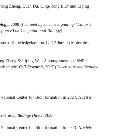
ofeng Zheng, Quan Du, Qing-Rong Liu* and Liping
ology
, 2008 (
Featured by Science Signaling “Editor’s
ed from PLoS Computational Biology
)
ered Knowledgebase for Cell Adhesion Molecules,
feng Zheng & Liping Wei, A nonsynonymous SNP in
oseltamivir,
Cell Research
, 2007 (
Cover story and featured
 National Center for Bioinformation in 2024,
Nucleic
n viruses,
Biology Direct
, 2023
 National Center for Bioinformation in 2023,
Nucleic