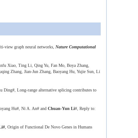
lti-view graph neural networks,
Nature Computational
nfu Xiao, Ting Li, Qing Yu, Fan Mo,
Boya Zhang
,
iuqing Zhang, Jian-Jun Zhang, Baoyang Hu, Yujie Sun, Li
u Ding#, Long-range alternative splicing contributes to
Baoyang Hu#, Ni A. An# and
Chuan-Yun Li
#, Reply to:
Li
#
, Origin of Functional De Novo Genes in Humans