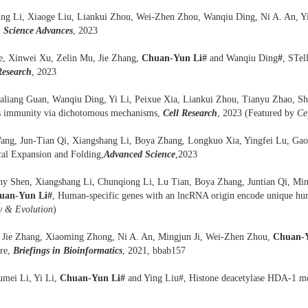
ing Li, Xiaoge Liu, Liankui Zhou, Wei-Zhen Zhou, Wanqiu Ding, Ni A. An, 
,
Science Advances
, 2023
e, Xinwei Xu, Zelin Mu, Jie Zhang,
Chuan-Yun Li#
and Wanqiu Ding
#
, STel
Research
, 2023
ialiang Guan, Wanqiu Ding, Yi Li, Peixue Xia, Liankui Zhou, Tianyu Zhao, S
ns immunity via dichotomous mechanisms,
Cell Research
, 2023 (Featured by
Ce
Wang, Jun-Tian Qi, Xiangshang Li, Boya Zhang, Longkuo Xia, Yingfei Lu, Ga
al Expansion and Folding,
Advanced Science
,
2023
y Shen, Xiangshang Li, Chunqiong Li, Lu Tian, Boya Zhang, Juntian Qi, Min
uan-Yun Li#
, Human-specific genes with an lncRNA origin encode unique hum
y & Evolution
)
 Jie Zhang, Xiaoming Zhong, Ni A. An, Mingjun Ji, Wei-Zhen Zhou,
Chuan-
ure,
Briefings in Bioinformatics
, 2021, bbab157
mei Li, Yi Li,
Chuan-Yun Li#
and Ying Liu#, Histone deacetylase HDA-1 mod