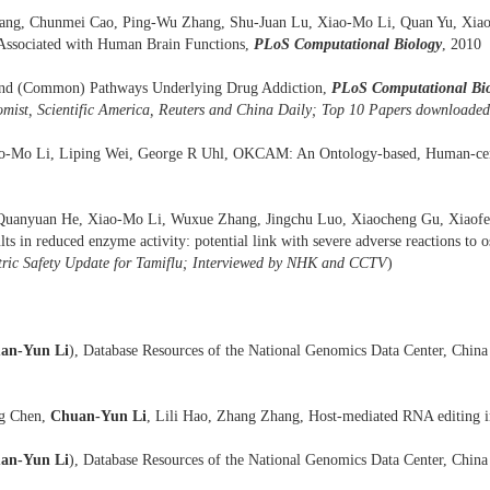
ang, Chunmei Cao, Ping-Wu Zhang, Shu-Juan Lu, Xiao-Mo Li, Quan Yu, Xia
ssociated with Human Brain Functions,
PLoS Computational Biology
, 2010
and (Common) Pathways Underlying Drug Addiction,
PLoS Computational Bi
omist, Scientific America, Reuters and China Daily; Top 10 Papers download
ao-Mo Li, Liping Wei, George R Uhl, OKCAM: An Ontology-based, Human-cent
, Quanyuan He, Xiao-Mo Li, Wuxue Zhang, Jingchu Luo, Xiaocheng Gu, Xiao
lts in reduced enzyme activity: potential link with severe adverse reactions to 
tric Safety Update for Tamiflu; Interviewed by NHK and CCTV
)
an-Yun Li
), Database Resources of the National Genomics Data Center, China
ng Chen,
Chuan-Yun Li
, Lili Hao, Zhang Zhang, Host-mediated RNA editing i
an-Yun Li
), Database Resources of the National Genomics Data Center, China