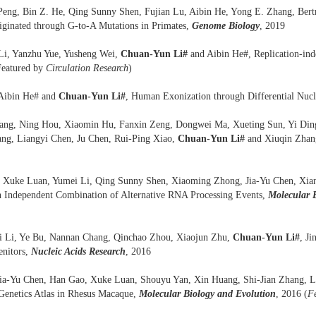
Peng, Bin Z. He, Qing Sunny Shen, Fujian Lu, Aibin He, Yong E. Zhang, Ber
iginated through G-to-A Mutations in Primates,
Genome Biology
, 2019
Li, Yanzhu Yue, Yusheng Wei,
Chuan-Yun Li#
and Aibin He#, Replication-inde
Featured by
Circulation Research
)
 Aibin He# and
Chuan-Yun Li
#
, Human Exonization through Differential Nu
Wang, Ning Hou, Xiaomin Hu, Fanxin Zeng, Dongwei Ma, Xueting Sun, Yi Din
ng, Liangyi Chen, Ju Chen, Rui-Ping Xiao,
Chuan-Yun Li
#
and Xiuqin Zhan
, Xuke Luan, Yumei Li, Qing Sunny Shen, Xiaoming Zhong, Jia-Yu Chen, Xia
h Independent Combination of Alternative RNA Processing Events,
Molecular 
ei Li, Ye Bu, Nannan Chang, Qinchao Zhou, Xiaojun Zhu,
Chuan-Yun Li
#
, J
enitors,
Nucleic Acids Research
, 2016
ia-Yu Chen, Han Gao, Xuke Luan, Shouyu Yan, Xin Huang, Shi-Jian Zhang, L
enetics Atlas in Rhesus Macaque,
Molecular Biology and Evolution
, 2016 (
F