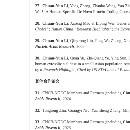
27.
Chuan-Yun Li
, Yong Zhang, Zhanbo Wang, Yan Zh
Wei*, A Human-Specific De Novo Protein-Coding Gene A
28.
Chuan-Yun Li
, Xizeng Mao & Liping Wei, Genes 
Choice”; Nature China “Research Highlights”; the Econ
29.
Chuan-Yun Li
, Qingrong Liu, Ping-Wu Zhang, Xi
Nucleic Acids Research
, 2008
30.
Chuan-Yun Li
, Quan Yu, Zhi-Qiang Ye, Ying Sun
human cytosolic sialidase in a small Asian population resu
by a Research Highlight; Cited by US FDA annual Pedia
其他合作论文
31.
CNCB-NGDC Members and Partners (including
Chu
Acids Research
, 2024
32.
Tongtong Zhu, Guangyi Niu, Yuansheng Zhang, Mi
33.
CNCB-NGDC Members and Partners (including
Chu
Acids Research
, 2023