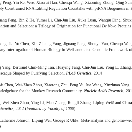
ng Peng, Yin Rei Wee, Xiaorui Han, Chenqu Wang, Xiaoming Zhong, Qing Sun
vely Constrained RNA Editing Regulation Crosstalks with piRNA Biogenesis in 
uang Peng, Bin Z He, Yumei Li, Chu-Jun Liu, Xuke Luan, Wanqiu Ding, Shux
ntion and Selection: a Trilogy of Origination for Functional
De Novo
Protein
hong, Jia-Yu Chen, Xin-Zhuang Yang, Jiguang Peng, Shouyu Yan, Chenqu Wan
nary Interrogation of Human Biology in Well-annotated Genomic Framework 
g Yang, Bertrand Chin-Ming Tan, Huaying Fang, Chu-Jun Liu, Yong E. Zhang
acaque Shaped by Purifying Selection,
PLoS Genetics
, 2014
-Yu Chen, Wei-Zhen Zhou, Xiaotong Zhu, Peng Yu, Jue Wang, Xinzhuan Yang, 
owledgebase for the Monkey Research Community.
Nucleic Acids Research
, 201
u, Wei-Zhen Zhou, Ying Li, Mao Zhang, Rongli Zhang, Liping Wei# and
Chua
enetics
, 2012 (
Featured by Faculty of 1000
)
herine Johnson, Liping Wei, George R Uhl#, Meta-analysis and genome-wide in
)