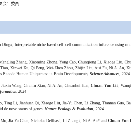
员会：委员
 Ding#, Interpretable niche-based cell‒cell communication inference using mu
, Mengling Zhang, Xiaoming Zhong, Yong Cao, Chunqiong Li, Xiaoge Liu, Chu
Lu Tian, Xinwei Xu, Qi Peng, Wei-Zhen Zhou,
Zhijin Liu
, Aisi Fu, Ni A. An, X
ants Encode Human Uniqueness in Brain Developments,
Science Advances
, 2024
, Jiaxin Wang, Chunfu Xiao, Ni A. An, Chuanhui Han,
Chuan-Yun Li#
, Wanqi
nformatics
, 2024
o, Ting Li, Jianhuan Qi, Xiaoge Liu, Jia-Yu Chen, Li Zhang, Tiannan Guo, 
id de novo status of genes.
Nature Ecology & Evolution
, 2024
 Mo, Jia-Yu Chen, Nicholas Delihas#, Li Zhang#, Ni A. An# and
Chuan-Yun 