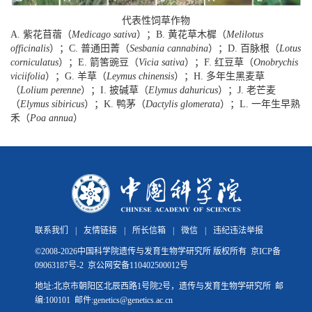
代表性饲草作物
A. 紫花苜蓿（
Medicago sativa
）；B. 黄花草木樨（
Melilotus
officinalis
）；C. 普通田菁（
Sesbania cannabina
）；D. 百脉根（
Lotus
corniculatus
）；E. 箭筈豌豆（
Vicia sativa
）；F. 红豆草（
Onobrychis
viciifolia
）；G. 羊草（
Leymus chinensis
）；H. 多年生黑麦草
（
Lolium perenne
）；I. 披碱草（
Elymus dahuricus
）；J. 老芒麦
（
Elymus sibiricus
）；K. 鸭茅（
Dactylis glomerata
）；L. 一年生早熟
禾（
Poa annua
）
联系我们
|
友情链接
|
所长信箱
|
微信
|
违纪违法举报
©
2008-
2026中国科学院遗传与发育生物学研究所 版权所有
京ICP备
09063187号-2
京公网安备110402500012号
地址:北京市朝阳区北辰西路1号院2号，遗传与发育生物学研究所 邮
编:100101 邮件:genetics@genetics.ac.cn