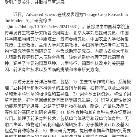
受到广泛关注，并取得显著进展。
近日，Advanced Science在线发表题为“Forage Crop Research in
the Modern Age”研究综述
（https://doi.org/10.1002/advs.202415631）。该综述由中国科学院遗
传与发育生物学研究所曹晓风院士、北京大学刘启昆研究员、中国
科学院植物研究所种康院士，景海春研究员、中国农业大学张英俊
教授，王赞教授、兰州大学刘志鹏教授、中国科学院遗传与发育生
物学研究所黄盖副研究员，林哲龙助理研究员、内蒙古农业大学张
志强副教授等科研人员联合撰写。该综述系统梳理了现代饲草育
种，涵盖了主要的饲草品种、典型特征、饲草性状改良的关键基
因、前沿育种技术以及面临的挑战和未来研究方向。
综述分五部分详细概述，包括：1）主要饲草作物介绍。系统梳
理了豆科饲草和禾本科饲草的主要饲草种类，独特特征以及豆科饲
草和禾本科饲草的相似性和差异性；2）饲草基因组资源。整理了饲
草基因组，群体基因组和泛基因组等研究进展；3）饲草关键性状的
功能基因研究进展。总结了饲草作物在抗病、耐逆、产量以及品质
等性状的基因功能研究进展；4）倍性育种和其它育种技术在饲草的
应用。梳理了前沿育种技术，包括单倍体诱导和双单倍体育种、无
融合生殖、植物遗传转化和基因编辑技术、分子模块设计以及基因
组选择育种等技术；5）未来研究方向。提出未来饲草作物研究需要
更聚焦种质资源的高效利用、遗传改良技术的前沿突破、微生物组