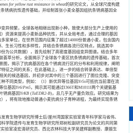
enes for yellow rust resistance in wheat
的研究论文，从全球尺度构建
麦条锈病抗性遗传基础，并绘制首张小麦全基因组抗条锈病基因全
。
变异频繁，全球各地相继出现新小种，致使大部分生产上使用的
因）资源来提高小麦新品种抗性，并从全局考虑，通过合理的基因
多家单位，在世界范围内征集了超过14000份普通小麦，包含国内
源、生长习性和多样性，并结合条锈病各流行区特点，挑选其中
600份为公共数据），首先绘制了高密度基因组变异图谱。结合多年
组关联荟萃分析，全面揭示了全球各个麦区抗条锈病的遗传基础，首次
因全景图，揭示了抗病基因在各个锈病流行区的分布和利用规律，阐明
学特征之间的关系；在此基础上，进一步的结合转录表达、单倍型
病相关的候选基因，并初步对其中的三个基因进行了图位克隆、突变
三种不同类型，例如：（1）新优异等位基因
Yr5
x
可抵抗当前潜在流
等位基因
Yr6
/
Pm5
，揭示其可能通过I366T和M1011I两个关键氨基
叶锈病基因
YrKB
(
TaEDR2-B
)，且几乎无产量负效应。研究结果为
合），将有效地推动普通小麦抗病分子育种进程，为最终实现条锈
育生物学研究所博士后/崖州湾国家实验室青年科学家马省伟、
国科学院遗传与发育生物学研究所郑树松副研究员为论文的共同第
国家实验室凌宏清研究员、西北农林科技大学吴建辉副教授、康振生