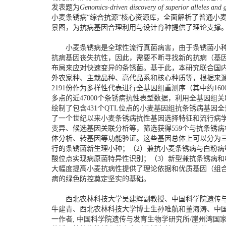
发表题为
Genomics-driven discovery of superior alleles and g
小麦条锈病“综合抗源”核心资源库，全面解析了普通小
景图，为抗病基因合理利用与设计育种提供了理论支撑
小麦条锈病是全球性流行真菌病害，由于条锈菌小种
抗病基因丧失抗性，因此，需要不断寻找新的抗病（基
布局来应对快速变异的条锈菌。基于此，本研究联合国内
外农家种、主栽品种、高代品系和核心种质等，根据来
2191份作为多样性代表进行全基因组重测序（其中约1
多点的近47000个条锈病抗性表型数据，利用全基因
绘制了包含431个QTL位点的小麦基因组抗条锈病基
了一个世纪以来小麦条锈病抗性基因选择特征和流行病
变异、候选基因关联分析等，筛选获得559个与抗条锈
体分析、转基因等功能验证。这些基因总体上可以分为
行的条锈菌新生理小种；（2）兼抗小麦条锈病与白粉病
酸位点实现病原菌特异性识别；（3）新型兼抗条锈病和
大幅度提高小麦抗病性提供了理论依据和优质基因（组
病的绿色防控奠定坚实的基础。
西北农林科技大学吴建辉副教授、中国科学院遗传与发
牛建青、西北农林科技大学博士生孙唯航和董海涛、中
一作者, 中国科学院遗传与发育生物学研究所/崖州湾