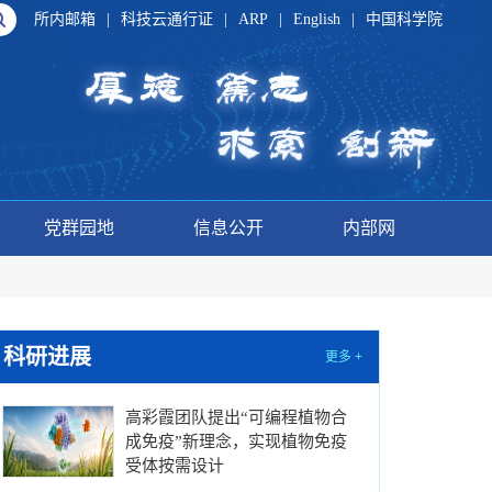
所内邮箱
|
科技云通行证
|
ARP
|
English
|
中国科学院
党群园地
信息公开
内部网
科研进展
更多 +
高彩霞团队提出“可编程植物合
成免疫”新理念，实现植物免疫
受体按需设计