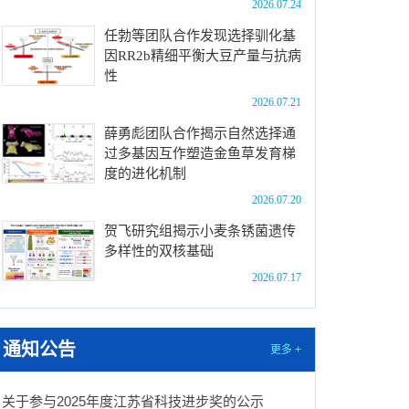
2026.07.24
任勃等团队合作发现选择驯化基
因RR2b精细平衡大豆产量与抗病
性
2026.07.21
薛勇彪团队合作揭示自然选择通
过多基因互作塑造金鱼草发育梯
度的进化机制
2026.07.20
贺飞研究组揭示小麦条锈菌遗传
多样性的双核基础
2026.07.17
通知公告
更多 +
关于参与2025年度江苏省科技进步奖的公示