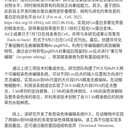
对照水平，同时保持其原有的高效正向重组能力。其次，基于团队
此前自主开发的融合蛋白通用逆折叠模型、结构与进化约束信息的
蛋白定向进化平台AiCE (Fei et al.,
Cell
, 2025,
https://doi.org/10.1016/j.cell.2025.06.014
)，实现对Cre蛋白多聚化界面
的精准优化，获得重组效率提升至3.5倍的工程化Cre蛋白变体。
AiCE成果已于7月7日在线发表在
Cell
，并将与本研究成果以背靠背
（back-to-back）形式于8月21日在
Cell
正式刊出。最后，创建并优化
了重组酶的无痕编辑策略Re-pegRNA，利用引导编辑器的高效编辑
特性，通过设计特异性pegRNA对重组后残留的Lox位点进行“重引导
编辑”（re-prime editing），将其精准替换为原有基因组序列。
通过上述三项技术的集成优化，研究团队构建了PCE与RePCE两
个可编程染色体编辑系统，可对不同Lox位点的插入位置和方向进行
灵活编程，实现从kb到Mb尺度的大片段DNA精准无痕操纵。在动植
物细胞中，利用该系统成功实现了18.8 kb超大片段DNA的定点整
合、5 kb序列的定向替换、12 Mb的染色体倒位、4 Mb的染色体删除
及整条染色体的易位，并利用该技术创制了含315 kb精准倒位的抗除
草剂水稻种质。
综上，该研究开发了新型染色体编辑系统PCE，在动植物中实现
了跨越kb到Mb级别的多类型染色体精准操纵。该工具不仅能实现多
基因叠加，还可通过操控基因组结构变异（Structural Variations,