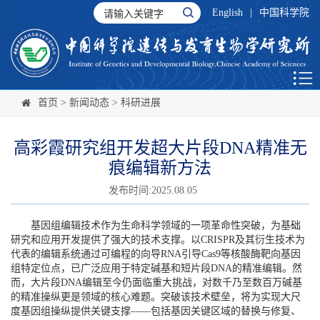
English
|
中国科学院
首页
>
新闻动态
>
科研进展
高彩霞研究组开发超大片段DNA精准无
痕编辑新方法
发布时间:2025.08.05
基因组编辑技术作为生命科学领域的一项革命性突破，为基础
研究和应用开发提供了强大的技术支撑。以CRISPR及其衍生技术为
代表的编辑系统通过可编程的向导RNA引导Cas9等核酸酶靶向基因
组特定位点，已广泛应用于特定碱基和短片段DNA的精准编辑。然
而，大片段DNA编辑至今仍面临重大挑战，对数千乃至数百万碱基
的精准操纵更是领域的核心难题。突破该技术壁垒，将为实现大尺
度基因组操纵提供关键支撑——包括基因关键区域的替换与修复、