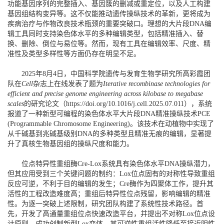
功能基因序列的完整插入、基因簇的删减或重定位，以及人工构建
基因组结构变异等。这不仅能推动遗传操纵技术的革新，更将成为
疾病治疗与作物改良技术瓶颈的重要突破口。理想的大片段DNA编
辑工具同时支持染色体水平的多种编辑类型，包括精准插入、替
换、删除、倒位与易位等。然而，现有工具在编辑效率、尺度、精
准性及类型多样性等方面仍存在明显不足。
2025年8月4日，中国科学院遗传与发育生物学研究所高彩霞团
队在
Cell
杂志上在线发表了题为
Iterative recombinase technologies for
efficient and precise genome engineering across kilobase to megabase
scales
的研究论文（https://doi.org/10.1016/j.cell.2025.07.011），系统
报道了一种新型可编程的染色体水平大片段DNA精准操纵技术PCE
(Programmable Chromosome Engineering)。该技术在动植物中实现了
从千碱基到兆碱基级别DNA的多种类型且精准无痕的编辑，显著提
升了真核生物基因组的操纵尺度和能力。
位点特异性重组酶Cre-Lox系统具有染色体水平DNA操纵潜力，
但其应用受到三个关键问题的制约：Lox位点固有的对称性导致重组
反应可逆，不利于目的编辑的发生；Cre酶作为四聚体工作，提升其
活性的工程改造难度高；重组后特异性位点残留，影响编辑的精准
性。为逐一突破上述限制，研究团队构建了系统性技术路径。首
先，开发了高通量重组位点快速改造平台，并提出不对称Lox位点设
计原则，成功创制新型Lox变体，其可逆性重组活性降低至接近阴性