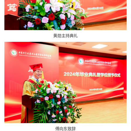
黄勋主持典礼
傅向东致辞