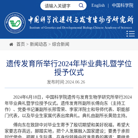
English
|
中国科学院
首页
>
新闻动态
>
综合新闻
遗传发育所举行2024年毕业典礼暨学位
授予仪式
发布时间:2024.06.26
2024年6月18日，中国科学院遗传与发育生物学研究所举行2024
年毕业典礼暨学位授予仪式。遗传发育所副所长傅向东（主持工
作）、党委书记兼副所长邢雪荣、李家洋院士和导师代表、职能部
门代表，以及毕业生家属代表出席典礼。典礼由副所长黄勋主持。
傅向东在致辞中对毕业生寄予了殷切期望和美好祝福，希望大
家要志存高远，脚踏实地，把个人发展融入国家建设；要勇于承担
时代使命，把握人生际遇，在身份转换中找准青春的赛道；要继承