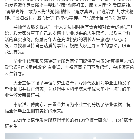
和发扬遗传发育所老一辈科学家“胸怀祖国、服务人民”的爱国精神、
“勇攀高峰，敢为人先”的创新精神、“追求真理，严谨治学”的求实精
神、“淡泊名利，潜心研究”的奉献精神，书写属于自己的新篇章。
导师代表钱文峰从“一个人无法同时拥有青春和对青春的感受”开
始，和大家分享了自己28岁博士毕业以来的人生感悟，以及三个鲜
活的真实事例，鼓励青年人在充满挑战的漫长人生旅途中从心出
发，寻找和坚持自己热爱的事业，祝愿大家追寻人生的意义，眼里
永远有光。
毕业生代表张昊感谢研究所为同学们提供了宝贵的“厚德笃志”的
政治课和“求索创新”的专业课，并祝愿同学们不负韶华，完成满意的
人生答卷。
大会宣读了授予学位研究生名单，导师代表们为毕业生颁发了
毕业证书并扶正流苏，为获得中国科学院大学优秀毕业生称号的毕
业生颁发荣誉证书。
李家洋、傅向东、邢雪荣共同为毕业生们分切了毕业蛋糕，祝
福全体毕业生拥有美好的未来。
2024年度遗传发育所获得学位的有104位博士研究生、18位硕士
研究生。