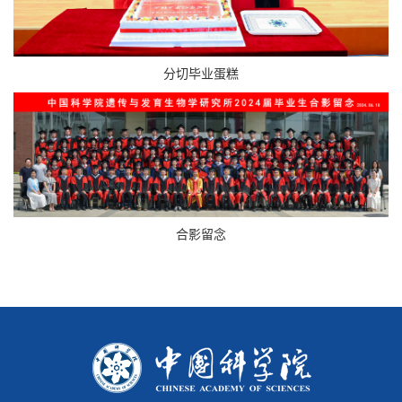
分切毕业蛋糕
合影留念