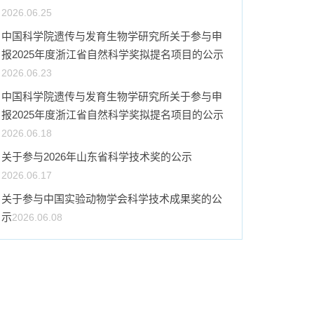
2026.06.25
中国科学院遗传与发育生物学研究所关于参与申
报2025年度浙江省自然科学奖拟提名项目的公示
2026.06.23
中国科学院遗传与发育生物学研究所关于参与申
报2025年度浙江省自然科学奖拟提名项目的公示
2026.06.18
关于参与2026年山东省科学技术奖的公示
2026.06.17
关于参与中国实验动物学会科学技术成果奖的公
示
2026.06.08