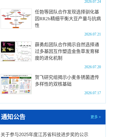
2026.07.24
任勃等团队合作发现选择驯化基
因RR2b精细平衡大豆产量与抗病
性
2026.07.21
薛勇彪团队合作揭示自然选择通
过多基因互作塑造金鱼草发育梯
度的进化机制
2026.07.20
贺飞研究组揭示小麦条锈菌遗传
多样性的双核基础
2026.07.17
通知公告
更多 +
关于参与2025年度江苏省科技进步奖的公示