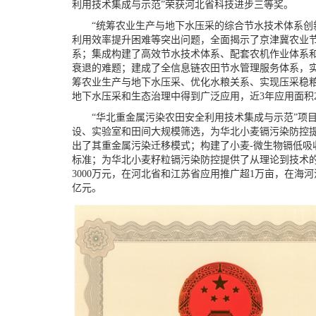
利用技术集成与示范”荣获河北省科技进步三等奖。
“统筹农业生产与地下水压采的综合节水技术体系创新
利用效率提升困难等突出问题，全面揭示了京津冀农业节
系；集成构建了高效节水技术体系、配套农机作业体系和
衰退的难题；建成了全信息链农田节水管理服务体系，
筹农业生产与地下水压采、优化水粮关系、实现压采稳
地下水压采和生态治理中得到广泛应用，近3年应用面积2080
“华北重金属污染农田安全利用技术集成与示范”项目
设、实验室和田间大规模筛选，为华北小麦镉污染防控
出了其重金属污染迁移模式；构建了小麦-微生物镉低吸
标准；为华北小麦籽粒镉污染防控提供了从理论到技术的
3000万元，在河北省和江苏省应用推广超1万亩，在海河流
亿元。