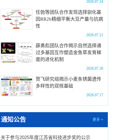
2026.07.24
任勃等团队合作发现选择驯化基
因RR2b精细平衡大豆产量与抗病
性
2026.07.21
薛勇彪团队合作揭示自然选择通
过多基因互作塑造金鱼草发育梯
度的进化机制
2026.07.20
贺飞研究组揭示小麦条锈菌遗传
多样性的双核基础
2026.07.17
通知公告
更多 +
关于参与2025年度江苏省科技进步奖的公示