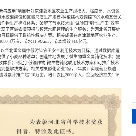
与应用”项目针对京津冀地区农业生产规模大、强度高、水资源
水挖潜阈值和区域尺度生产规模-种植结构双调控下的水粮互馈关
作物生产标准体系；破解了节水技术由“试验田”到“生产田”效率
实现了区域农情预报与智慧水肥管理的生产服务；为河北省开展统
粮目标提供了系统性解决方案。相关成果在京津冀地区农业生产、
.4万亩，节水11.9亿m3，节本增效44.8亿元。
以华北重金属中低污染农田安全利用技术为目标，通过数据库建
提供了小麦品种清单；创造性地发展了微生物重金属钝化技术；提
收体系；制定了低镉作物-微生物钝化联用技术方案和可推广技术
完整解决方案。相关成果孵化企业1家，2年累计实现营业额逾
域累计推广超110万亩，培训农民2000余人，挽回经济损失1.16