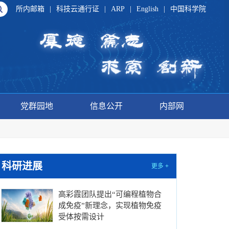
所内邮箱
|
科技云通行证
|
ARP
|
English
|
中国科学院
党群园地
信息公开
内部网
科研进展
更多 +
高彩霞团队提出“可编程植物合
成免疫”新理念，实现植物免疫
受体按需设计