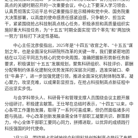
高点的关键时期召开的一次重要会议，中心上下要深入学习领会、
认真贯彻落实习近平总书记重要指示批示精神和党中央、国务院重
大决策部署，以高度的使命感责任感紧迫感，只争朝夕、担当实
干，紧紧围绕抢占科技制高点核心任务，积极承担和高质量组织实
施好重大科技任务，为“十五五”时期全面实现“四个率先”和“两加快
一努力”目标打下决定性基础。
中心主任沈彦俊指出，2025年是“十四五”收官之年、“十五五”谋
划之年，也是全面深化科研院所改革的关键一年，我们要紧密地团
结在以习近平同志为核心的党中央周围，准确把握新形势新任务新
要求，积极谋划“十五五”发展规划，聚焦科研组织、科技评价、薪酬
分配等制约体系化建制化优势发挥的深层次问题，选准突破口、牵
住“牛鼻子”，进一步加强党建引领，推进全面深化机制体制改革，凝
心聚力，攻坚克难，以成果彰显担当，在抢占科技制高点新征程中
迈出坚实步伐。
与会学科带头人、科研骨干和管理支撑人员围绕会议主题开展
分组研讨，积极建言献策。王仕琴在总结时表示，“十四五”以来，中
心各项工作蓬勃发展，取得了一系列可喜成果，但仍然面临诸多问
题与挑战，中心改革创新发展亟需全体干部职工凝聚共识、群策群
力，中心全体干部职工要同心同力，拼搏进取，以优异的成绩践行
科技强国的时代使命。
2月21日，围绕抢占盐碱地综合利用科技创新制高点举行了专题