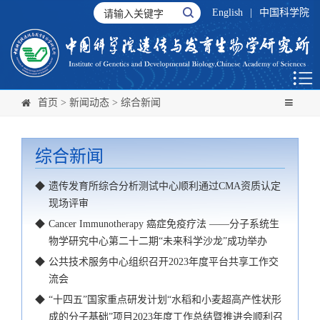
English
|
中国科学院
首页
>
新闻动态
>
综合新闻
综合新闻
◆
遗传发育所综合分析测试中心顺利通过CMA资质认定
现场评审
◆
Cancer Immunotherapy 癌症免疫疗法 ——分子系统生
物学研究中心第二十二期“未来科学沙龙”成功举办
◆
公共技术服务中心组织召开2023年度平台共享工作交
流会
◆
“十四五”国家重点研发计划“水稻和小麦超高产性状形
成的分子基础”项目2023年度工作总结暨推进会顺利召