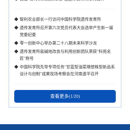
◆
智利农业部长一行访问中国科学院遗传发育所
◆
遗传发育所召开第六次党员代表大会选举产生新一届
党委纪委
◆
零一创新中心举办第二十八期未来科学沙龙
◆
遗传发育所盐碱地改良与利用创新团队荣获“科苑名
匠”称号
◆
中国科学院先导专项任务“甘蓝型油菜理想株型新品系
设计与创制”成果现场考察会在河南遂平召开
查看更多(1/20)