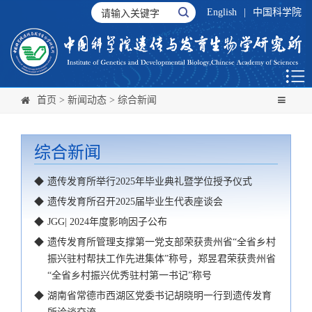
English
|
中国科学院
首页
>
新闻动态
>
综合新闻
综合新闻
◆
遗传发育所举行2025年毕业典礼暨学位授予仪式
◆
遗传发育所召开2025届毕业生代表座谈会
◆
JGG| 2024年度影响因子公布
◆
遗传发育所管理支撑第一党支部荣获贵州省“全省乡村
振兴驻村帮扶工作先进集体”称号，郑昱君荣获贵州省
“全省乡村振兴优秀驻村第一书记”称号
◆
湖南省常德市西湖区党委书记胡晓明一行到遗传发育