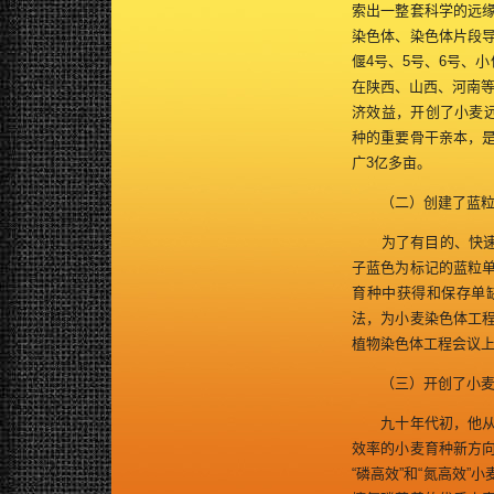
索出一整套科学的远
染色体、染色体片段
偃4号、5号、6号、
在陕西、山西、河南等
济效益，开创了小麦
种的重要骨干亲本，是
广3亿多亩。
（二）创建了蓝粒单
为了有目的、快速地
子蓝色为标记的蓝粒
育种中获得和保存单
法，为小麦染色体工
植物染色体工程会议上
（三）开创了小麦磷
九十年代初，他从我
效率的小麦育种新方
“磷高效”和“氮高效