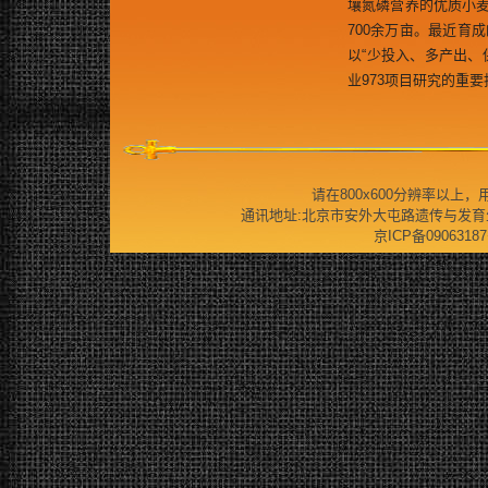
壤氮磷营养的优质小麦
700余万亩。最近育
以“少投入、多产出、
业973项目研究的重
请在800x600分辨率以上，用IE
通讯地址:北京市安外大屯路遗传与发育生物学研究
京ICP备09063187