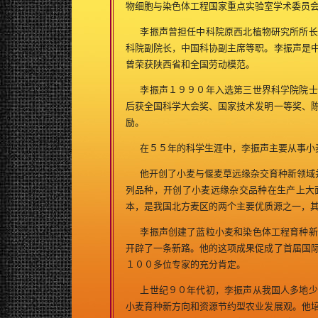
物细胞与染色体工程国家重点实验室学术委员
李振声曾担任中科院原西北植物研究所所长
科院副院长，中国科协副主席等职。李振声是
曾荣获陕西省和全国劳动模范。
李振声１９９０年入选第三世界科学院院士
后获全国科学大会奖、国家技术发明一等奖、
励。
在５５年的科学生涯中，李振声主要从事小麦
他开创了小麦与偃麦草远缘杂交育种新领域并
列品种，开创了小麦远缘杂交品种在生产上大
本，是我国北方麦区的两个主要优质源之一，
李振声创建了蓝粒小麦和染色体工程育种新
开辟了一条新路。他的这项成果促成了首届国
１００多位专家的充分肯定。
上世纪９０年代初，李振声从我国人多地少
小麦育种新方向和资源节约型农业发展观。他