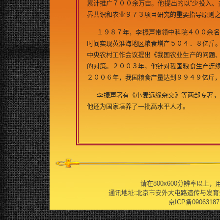
累计推广７００余万亩。他提出的以“少投入、
界共识和农业９７３项目研究的重要指导原则
１９８７年，李振声带领中科院４００余名
时间实现黄淮海地区粮食增产５０４．８亿斤
中央农村工作会议提出《我国农业生产的问题
的对策。２００３年，他针对我国粮食生产连
２００６年，我国粮食产量达到９９４９亿斤
李振声著有《小麦远缘杂交》等两部专著，
他还为国家培养了一批高水平人才。
请在800x600分辨率以上，用IE
通讯地址:北京市安外大屯路遗传与发育生物学研究
京ICP备09063187