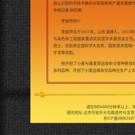
我认识到科学技术确实对提高粮食产量有重要
本报记者 柳志卿
李振声简介
李振声生于1931年，山东淄博人。1951
与染色体工程国家重点实验室学术委员会主任。李
院士，先后获全国科学大会奖、国家技术发明
才奖等奖励。
他开创了小麦与偃麦草远缘杂交育种新领域并
系列品种，开创了小麦远缘杂交品种在生产上
请在800x600分辨率以上，用IE
通讯地址:北京市安外大屯路遗传与发育生物学研究
京ICP备09063187