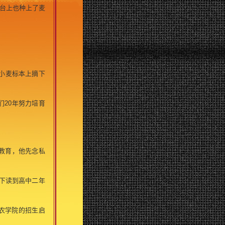
台上也种上了麦
小麦标本上摘下
20年努力培育
教育，他先念私
下读到高中二年
农学院的招生启