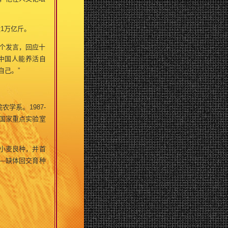
1万亿斤。
个发言，回应十
中国人能养活自
自己。”
学系。1987-
程国家重点实验室
小麦良种，并首
—缺体回交育种