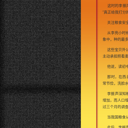
这时的李振声
“真正给我打分
关注粮食安
从李亮小时候
象中，种的最多
这些宝贝外公
主动承担照看
他说，读初中
那时，在西北
常节俭，洗脸
李振声深知粮食
增加，而人口增
过三个月的调
当我国粮食从8
此后，李振声