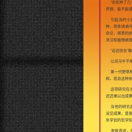
“农民种了几
声想，能不能
引起当时小麦
种，而条锈病
杂交，将草的
洪汉和植物病理
“远近结合”
让风马牛不相
第一代野草和
样。而且这种杂
这项研究在当
迟迟难以出成果
当他的研究进
没见成果，是
年学到的哲学
李振声说，他