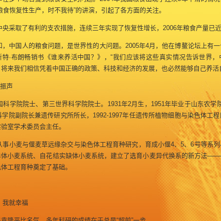
粮食恢复性生产，时不我待”的讲演，引起了各方面的关注。
采取了有利的支农措施，连续三年实现了恢复性增长，2006年粮食产量已近
，中国人的粮食问题，是世界性的大问题。2005年4月，他在博鳌论坛上有一
斯特·布朗畅销书《谁来养活中国？》，“我们应该将这些真实情况告诉世界，
，将来我们相信凭着中国正确的政策、科技和经济的发展，也必然能够自己养活
振声
学院院士、第三世界科学院院士。1931年2月生，1951年毕业于山东农学院农
国科学院副院长兼遗传研究所所长，1992-1997年任遗传所植物细胞与染色体工
实验室学术委员会主任。
事小麦与偃麦草远缘杂交与染色体工程育种研究，育成小偃4、5、6号等系列
单体小麦系统、自花结实缺体小麦系统，建立了选育小麦异代换系的新方法——
色体工程育种奠定了基础。
我就幸福
袁隆平比名气，多年科研的成绩在于总是“超前”一步。