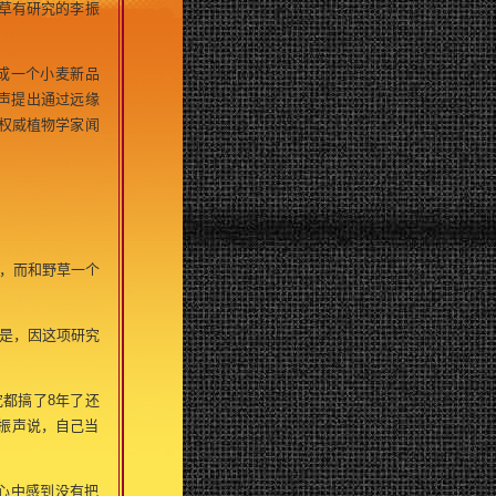
草有研究的李振
成一个小麦新品
声提出通过远缘
权威植物学家闻
，而和野草一个
是，因这项研究
都搞了8年了还
振声说，自己当
心中感到没有把