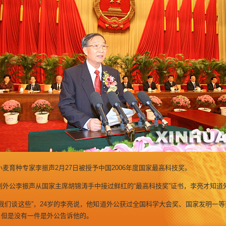
麦育种专家李振声2月27日被授予中国2006年度国家最高科技奖。
外公李振声从国家主席胡锦涛手中接过鲜红的“最高科技奖”证书，李亮才知道
我们谈这些”，24岁的李亮说，他知道外公获过全国科学大会奖、国家发明一等
，但是没有一件是外公告诉他的。