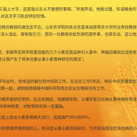
又能上大学，这是我过去从不敢想的事情。”李振声说，他挨过饿，知道粮食的
以对这次学习机会特别珍惜。
两位教授的课念念不忘，山东农学院的系主任是来自原燕京大学的沈寿铨教授
，深入浅出，很有吸引力，而另一位教授余松烈讲的遗传课，也很生动，这让他
，李振声还将学校里培植的几个小麦优良品种引入家中，种植后确实比当地老
这让我产生了将来也要从事小麦育种研究的想法”。
大学毕业时，他幸运的被分到中科院工作。在北京工作5年后，响应中央支援西北
同事一起，调到陕西杨陵中国科学院西北农业生物研究所工作。
振声是研究草的。在北京期间，他跟随导师、土壤学家冯兆林从事种植牧草改
00多种牧草，对牧草研究有一定基础。
上西北小麦条锈病大流行，造成减产20%到30%。
岁的李振声感到很忧心。他决定从事小麦改良研究，为农民培育出优良抗病的小