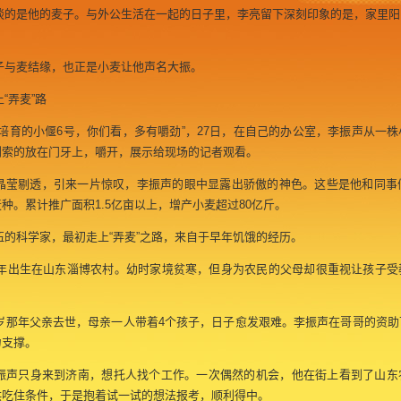
的是他的麦子。与外公生活在一起的日子里，李亮留下深刻印象的是，家里阳
与麦结缘，也正是小麦让他声名大振。
“弄麦”路
培育的小偃6号，你们看，多有嚼劲”，27日，在自己的办公室，李振声从一株
利索的放在门牙上，嚼开，展示给现场的记者观看。
莹剔透，引来一片惊叹，李振声的眼中显露出骄傲的神色。这些是他和同事们
种。累计推广面积1.5亿亩以上，增产小麦超过80亿斤。
的科学家，最初走上“弄麦”之路，来自于早年饥饿的经历。
1年出生在山东淄博农村。幼时家境贫寒，但身为农民的父母却很重视让孩子受
。
岁那年父亲去世，母亲一人带着4个孩子，日子愈发艰难。李振声在哥哥的资助
力支撑。
声只身来到济南，想托人找个工作。一次偶然的机会，他在街上看到了山东
供吃住条件，于是抱着试一试的想法报考，顺利得中。