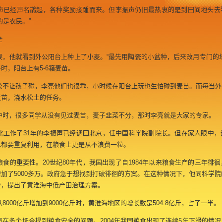
已经声名鹊起，各种奖励接踵而来。但李振声仍旧最热衷的是到田间地头去
的是农民。”
全
，他就看到外公阳台上种上了小麦。“最先用陶瓷的小盆种，后来改用专门的培
时，阳台上有5-6箱麦苗。
不让孩子碰，李亮他们也很乖，小时候在阳台上玩也生怕碰到麦苗。而每当外
麦苗，浇水松土的任务。
时，很多同学从没有见过麦苗，麦子韭菜不分，那时李亮就是大家的专家。
工作了31年的李振声已经调回北京，任中国科学院副院长。但在家人眼中，
水都要重复利用，在粮食上更是从不浪费一粒。
的重要性。20世纪80年代，我国出现了自1984年以来粮食生产的三年徘
加了5000多万。政府急于想找到打破徘徊的方案。在这种情况下，他同科学
查，提出了黄淮海中低产田治理方案。
000亿斤增加到9000亿斤时，黄淮海地区的增长数是504.8亿斤，占了一半。
在多个场合提到粮食安全的问题。2004年我国粮食出现了连续5年下滑的情况