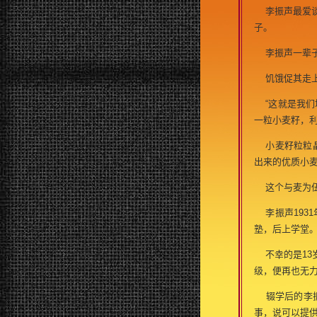
李振声最爱谈
子。
李振声一辈子
饥饿促其走上
“这就是我们
一粒小麦籽，
小麦籽粒粒晶
出来的优质小麦
这个与麦为伍
李振声193
塾，后上学堂
不幸的是13
级，便再也无
辍学后的李振
事，说可以提