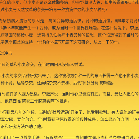
千年的小麦，但小麦还是这么体弱多病，但是野草没人管，却生长得很好。”对
通过小麦与天然牧草的杂交来培育一种抗病性强的小麦品种呢？
条锈病大流行的原因是，病菌变异的速度快，育种的速度慢，即8年才能育
平均5.5年就能产生一个变种，成为当时一个世界性难题。在这种情况下，李振
抗病基因转移给小麦，选育持久性抗病小麦品种的设想，这个设想得到了当时的
学家李振歧的支持，年轻的李振声开展了这项研究，从此一干50年。
躲过冲击
及的草和小麦杂交，在当时国内从没有人尝试。
小麦的杂交品种研究出来了，这种被称为杂种一代的东西长得一点也不像小麦
种不育，远缘杂交，还面临杂交不亲和、后代“疯狂分离”的难题。
时被许多人视为畏途。李振声说，当时他心里也没有底。而且，最让人担心的
，他还面临“研究工作脱离实际”的批判。
行到第八年的时候，当时的“社教运动”开始了，他受到批判。有人说他的研究
脱离实际，要他放弃。“当时看到已经取得的阶段性成果，怎么忍心放弃啊。”李
知识和研究方法帮助了他。
采用了一点哲学手法，“远近结合”———当初他在做小麦和草杂交研究时，