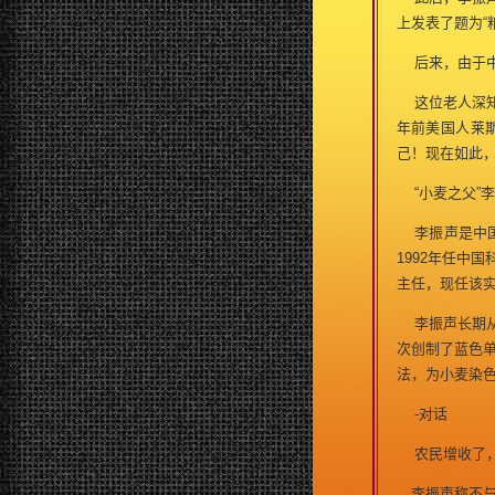
上发表了题为“
后来，由于中央
这位老人深知
年前美国人莱
己！现在如此
“小麦之父”李
李振声是中国科
1992年任中
主任，现任该
李振声长期从
次创制了蓝色
法，为小麦染
-对话
农民增收了，
李振声称不与