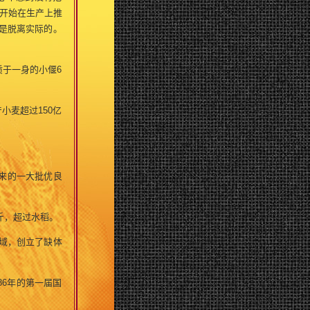
已开始在生产上推
是脱离实际的。
于一身的小偃6
小麦超过150亿
出来的一大批优良
公斤，超过水稻。
域，创立了缺体
6年的第一届国