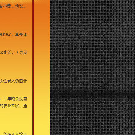
看小麦，他说，
养箱”，李亮印
公出差，李亮就
这位老人仍旧非
徊，三年粮食没有
院的农业专家，通
，他在人文论坛