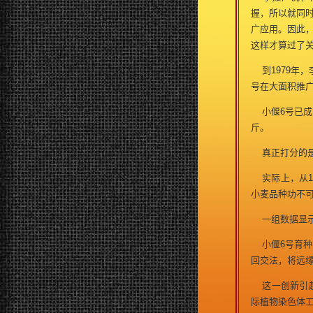
握，所以就同时
广应用。因此
这样才算过了
到1979年
号在大面积推广
小偃6号已成为
斤。
真正打分的
实际上，从19
小麦品种功不
一组数据显示，
小偃6号育种
回交法，将远
这一创新引起
际植物染色体