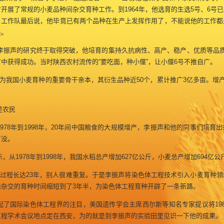
开展了常规的小麦品种间杂交育种工作。到1964年，他选育的生选5号、6号
，工作队最后说，他毕竟已有两个品种在生产上发挥作用了，不能说他的工作都
关。
，李振声的研究终于取得突破，他培育的集持久抗病性、高产、稳产、优质等品质
中获得成功。当时陕西农村流传的“要吃面，种小偃”，让小偃6号不推自广。
我国小麦育种的重要骨干亲本，其衍生品种近50个，累计推广3亿多亩。增产
是农民
78年到1998年，20年间中国粮食的大规模增产，李振声和他的同事们培育
可没。
从1978年到1998年，我国水稻总产增加627亿公斤，小麦总产增加694亿
过程长达23年，别人很难重复。于是李振声将染色体工程技术引入小麦育种领
缘杂交的育种时间缩短到了3年半，为染色体工程育种开辟了一条新路。
了国际染色体工程界的注目，美国遗传学会主席西尔斯等知名专家提议将198
工程学术会议地点定在西安，为的就是到李振声的实验田里见识一下他的成果。