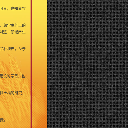
可贵，也知道农
，给学生们上的
对这一领域产生
品种增产，乡亲
建设的号召，他
良土壤的研究，
麦。