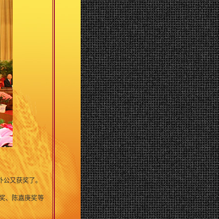
外公又获奖了。
奖、陈嘉庚奖等