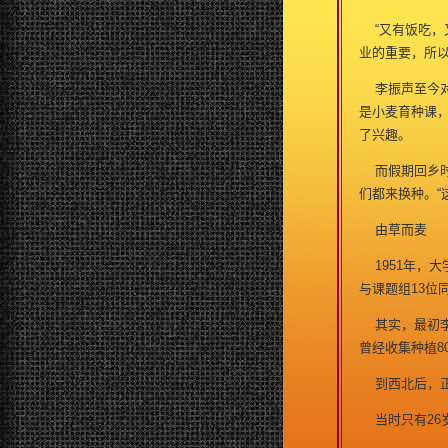
“又有饭吃，
业的重要，所
李振声至今对
是小麦育种课
了兴趣。
而假期回乡时
们都来换种。“
由草而麦
1951年，
与课题组13位
其实，最初李
曾经收集种植8
到西北后，正赶
当时只有26