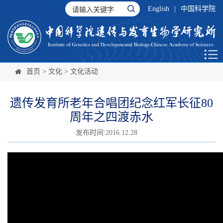
English
|
中国科学院
首页
>
文化
>
文化活动
遗传发育所老年合唱团纪念红军长征80
周年之四渡赤水
发布时间:2016.12.28