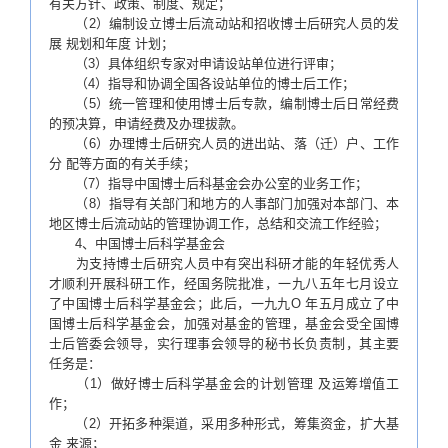
有关方针、政策、制度、规定；
（2）编制设立博士后流动站和招收博士后研究人员的发
展 规划和年度 计划；
（3）具体组织专家对申请设站单位进行评审；
（4）指导和协调全国各设站单位的博士后工作；
（5）统一管理和使用博士后专款，编制博士后日常经费
的预决算，申请经费及办理拔款。
（6）办理博士后研究人员的进出站、落（迁）户、工作
分 配等方面的有关手续；
（7）指导中国博士后科基金会办公室的业务工作；
（8）指导有关部门和地方的人事部门加强对本部门、本
地区博士后流动站的管理协调工作，总结和交流工作经验；
4、中国博士后科学基金会
为支持博士后研究人员中有突出科研才能的年轻优秀人
才顺利开展科研工作，经国务院批准，一九八五年七月设立
了中国博士后科学基金会；此后，一九九O 年五月成立了中
国博士后科学基金会，加强对基金的管理，基金会受全国博
士后管委会领导，实行理事会领导的秘书长负责制，其主要
任务是：
（1）做好博士后科学基金会的计划管理 及运筹增值工
作；
（2）开拓多种渠道，采用多种形式，筹集资金，扩大基
金 来源；