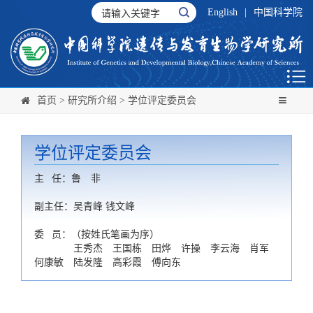
English
|
中国科学院
首页
>
研究所介绍
>
学位评定委员会
学位评定委员会
主 任：鲁 非
副主任：吴青峰 钱文峰
委 员：（按姓氏笔画为序）
王秀杰 王国栋 田烨 许操 李云海 肖军
何康敏 陆发隆 高彩霞 傅向东