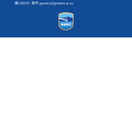
编:100101 邮件:genetics@genetics.ac.cn