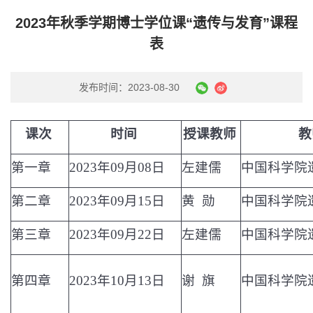
2023年秋季学期博士学位课“遗传与发育”课程
表
发布时间：2023-08-30
课次
时间
授课教师
教
第一章
2023
年
09
月
08
日
左建儒
中国科学院
第二章
2023
年
09
月
15
日
黄 勋
中国科学院
第三章
2023
年
09
月
22
日
左建儒
中国科学院
第四章
2023
年
10
月
13
日
谢 旗
中国科学院