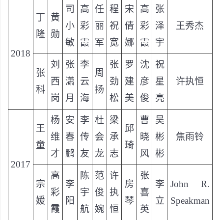
司
高
任
程
宋
高
张
丁
黄
小
彩
丽
祝
倩
彩
泽
王秀杰
隆
勋
敏
霞
军
宽
娜
霞
宇
2018
刘
张
李
张
罗
沈
祝
张
周
西
潇
云
劲
建
彦
星
许执恒
科
扬
岗
月
海
松
美
俊
亮
杨
安
李
杜
梁
曹
吴
王
邱
维
春
传
会
承
晓
彬
焦雨铃
童
琦
才
鹏
友
龙
志
风
彬
2017
高
陈
范
许
张
宗
李
房
李
John R.
彩
宇
俊
执
喜
媛
阳
琴
立
Speakman
霞
航
婉
恒
英