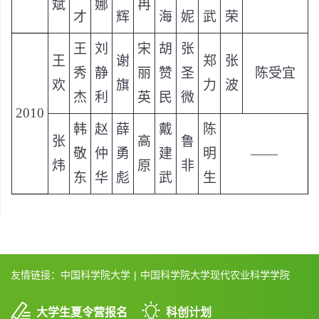
斌
娜
冉
才
辉
海
妮
武
荣
王
刘
宋
胡
张
王
谢
郑
张
秀
静
丽
赞
圣
陈受宜
欢
旗
力
波
杰
利
英
民
微
2010
韩
赵
薛
戴
陈
张
高
鲁
敬
仲
勇
建
明
——
炜
原
非
东
华
彪
武
生
友情链接：
中国科学院大学
|
中国科学院大学现代农业科学学院
大学生夏令营报名
科创计划