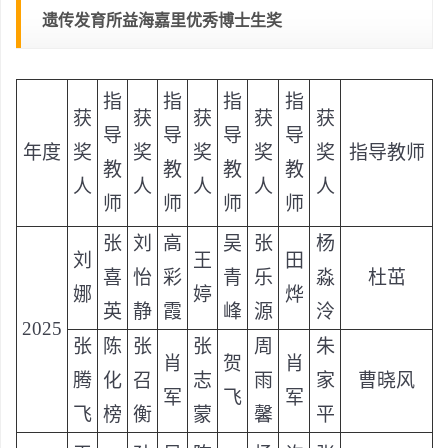
遗传发育所益海嘉里优秀博士生奖
指
指
指
指
获
获
获
获
获
导
导
导
导
年度
奖
奖
奖
奖
奖
指导教师
教
教
教
教
人
人
人
人
人
师
师
师
师
张
刘
高
吴
张
杨
刘
王
田
喜
怡
彩
青
乐
淼
杜茁
娜
婷
烨
英
静
霞
峰
源
泠
2025
张
陈
张
张
周
朱
肖
贺
肖
腾
化
召
志
雨
家
曹晓风
军
飞
军
飞
榜
衡
蒙
馨
平