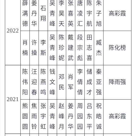
薛
姜
吴
李
张
唐
陈
朱
石
满
丹
青
昊
喜
凌
宇
子
高彩霞
翔
德
华
峰
天
英
汇
航
旭
2022
吴
陈
戴
段
田
肖
许
李
臧
青
珍
建
宗
志
陈化榜
楠
操
斯
杰
峰
妮
武
彪
喜
陈
汪
陈
钱
李
储
秦
邓
肖
伟
迎
燕
文
倩
成
亚
降雨强
民
军
阳
春
鸣
峰
倩
才
强
2021
熊
焦
张
吴
赵
姜
周
吕
祝
圆
雨
宇
青
峰
丹
园
东
皓
高彩霞
圆
铃
虹
峰
月
华
园
平
诚