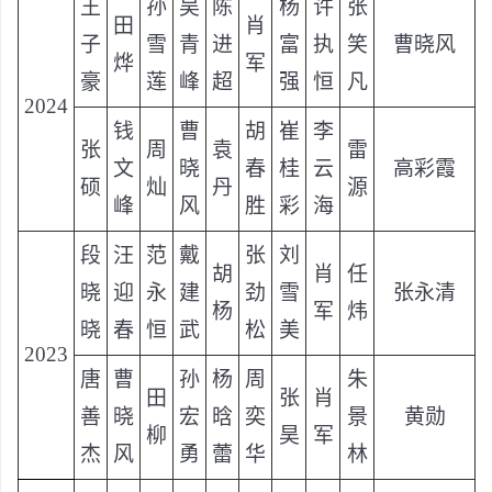
王
孙
吴
陈
杨
许
张
田
肖
子
雪
青
进
富
执
笑
曹晓风
烨
军
豪
莲
峰
超
强
恒
凡
2024
钱
曹
胡
崔
李
张
周
袁
雷
文
晓
春
桂
云
高彩霞
硕
灿
丹
源
峰
风
胜
彩
海
段
汪
范
戴
张
刘
胡
肖
任
晓
迎
永
建
劲
雪
张永清
杨
军
炜
晓
春
恒
武
松
美
2023
唐
曹
孙
杨
周
朱
田
张
肖
善
晓
宏
晗
奕
景
黄勋
柳
昊
军
杰
风
勇
蕾
华
林