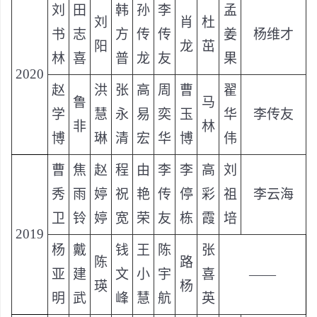
刘
田
韩
孙
李
孟
刘
肖
杜
书
志
方
传
传
姜
杨维才
阳
龙
茁
林
喜
普
龙
友
果
2020
赵
洪
张
高
周
曹
翟
鲁
马
学
慧
永
易
奕
玉
华
李传友
非
林
博
琳
清
宏
华
博
伟
曹
焦
赵
程
由
李
李
高
刘
秀
雨
婷
祝
艳
传
停
彩
祖
李云海
卫
铃
婷
宽
荣
友
栋
霞
培
2019
杨
戴
钱
王
陈
张
陈
路
亚
建
文
小
宇
喜
——
瑛
杨
明
武
峰
慧
航
英