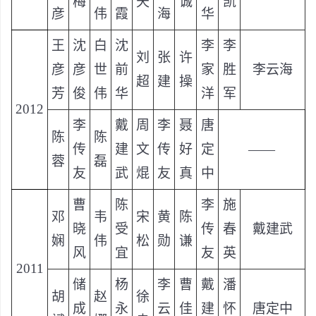
梅
天
诚
凯
彦
伟
霞
海
华
王
沈
白
沈
李
李
刘
张
许
彦
彦
世
前
家
胜
李云海
超
建
操
芳
俊
伟
华
洋
军
2012
李
戴
周
李
聂
唐
陈
陈
传
建
文
传
好
定
——
蓉
磊
友
武
焜
友
真
中
曹
陈
李
施
邓
韦
宋
黄
陈
晓
受
传
春
戴建武
娴
伟
松
勋
谦
风
宜
友
英
2011
储
杨
李
曹
戴
潘
胡
赵
徐
成
永
云
佳
建
怀
唐定中