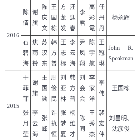
陈
王
方
汪
高
任
陈
谢
李
庆
国
龙
迎
彩
丹
杨永辉
倩
旗
君
文
栋
发
春
霞
丹
2016
石
焦
苏
韩
王
李
尹
陈
王
John R.
碧
雨
汉
方
志
云
凤
宇
冠
Speakman
海
铃
东
普
标
海
翔
航
琳
于
王
周
刘
韩
刘
李
谢
李
菲
国
俭
亚
方
会
家
王国栋
旗
伟
菲
勋
民
林
普
会
洋
2015
张
李
许
张
杨
王
裴
张
陈
刘昌明、
月
云
执
梦
维
秀
宏
峰
同
沈彦俊
莹
海
恒
夏
才
杰
伟