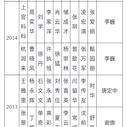
上
周
李
肖
储
凌
张
官
刘
张
奕
家
云
成
宏
爱
李巍
科
学
玥
华
洋
华
才
清
丽
科
2014
杭
曹
许
杨
曾
张
甄
徐
徐
润
晓
执
崇
歆
万
园
李巍
丹
猛
来
风
恒
林
花
军
丽
王
杨
石
张
刘
张
闫
李
时
雅
永
文
永
秀
喜
留
传
唐定中
华
雯
辉
文
清
位
英
华
友
2013
张
单
高
李
沈
丁
夏
常
舒
景
奇
彩
云
前
谢旗