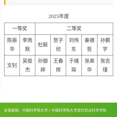
2025年度
一等奖
二等奖
陈振
李雨
贺子
刘伟
秦德
孙鹏
杜毅
华
默
欣
东
哲
宇
吴俊
孙御
王春
于绪
张高
张吉
文钊
杰
婷
挥
琛
华
瑾
友情链接：
中国科学院大学
|
中国科学院大学现代农业科学学院