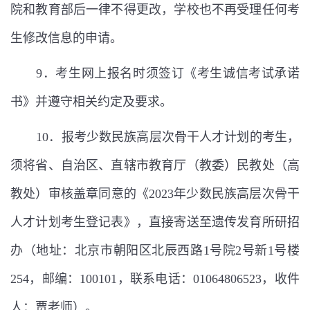
院和教育部后一律不得更改，学校也不再受理任何考
生修改信息的申请。
9
．考生网上报名时须签订《考生诚信考试承诺
书》并遵守相关约定及要求。
10
．报考少数民族高层次骨干人才计划的考生，
须将省、自治区、直辖市教育厅（教委）民教处（高
教处）审核盖章同意的《
2023
年少数民族高层次骨干
人才计划考生登记表》，直接寄送至遗传发育所研招
办
（地址：北京市朝阳区北辰西路
1
号院
2
号新
1
号楼
254
，邮编：
100101
，联系电话：
01064806523
，收件
人：贾老师）
。