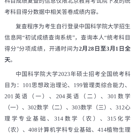
科目成绩复查的信息仅限北京教育考试院下发的统
考科目得分数据中相关答卷成绩内容。
复查程序为考生自行登录中国科学院大学招生
信息网“初试成绩查询系统”，查询本人“统考科目
得分”分项成绩，开通时间为
2
月
28
日至
3
月
1
日全
天
。
中国科学院大学
2023
年硕士招考全国统考科
目为：
101
思想政治理论、
199
管理类综合能力、
201
英语（一）、
204
英语（二）、
301
数学
（一）、
302
数学（二）、
303
数学（三）、
312
心
理学专业基础、
314
数学（农）、
315
化学
（农）、
408
计算机学科专业基础、
414
植物生理