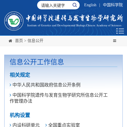
English
|
中国科学院
首页
>
信息公开
信息公开工作信息
相关规定
中华人民共和国政府信息公开条例
中国科学院遗传与发育生物学研究所信息公开工
作管理办法
机构设置
内设科研单元
全国重点实验室