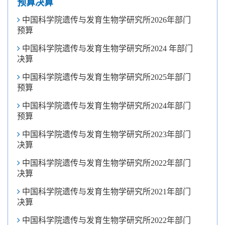
预算决算
中国科学院遗传与发育生物学研究所2026年部门
预算
中国科学院遗传与发育生物学研究所2024 年部门
决算
中国科学院遗传与发育生物学研究所2025年部门
预算
中国科学院遗传与发育生物学研究所2024年部门
预算
中国科学院遗传与发育生物学研究所2023年部门
决算
中国科学院遗传与发育生物学研究所2022年部门
决算
中国科学院遗传与发育生物学研究所2021年部门
决算
中国科学院遗传与发育生物学研究所2022年部门