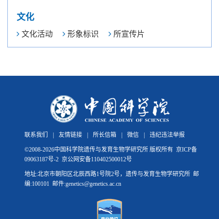
文化
文化活动
形象标识
所宣传片
联系我们
|
友情链接
|
所长信箱
|
微信
|
违纪违法举报
©
2008-
2026中国科学院遗传与发育生物学研究所 版权所有
京ICP备
09063187号-2
京公网安备110402500012号
地址:北京市朝阳区北辰西路1号院2号，遗传与发育生物学研究所 邮
编:100101 邮件:genetics@genetics.ac.cn